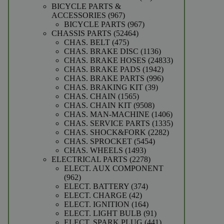
producten
BICYCLE PARTS &
967
ACCESSORIES
967
producten
967
BICYCLE PARTS
967
52464
producten
CHASSIS PARTS
52464
475
producten
CHAS. BELT
475
producten
1136
CHAS. BRAKE DISC
1136
producten
24833
CHAS. BRAKE HOSES
24833
1942
producten
CHAS. BRAKE PADS
1942
producten
996
CHAS. BRAKE PARTS
996
39
producten
CHAS. BRAKING KIT
39
1565
producten
CHAS. CHAIN
1565
producten
9508
CHAS. CHAIN KIT
9508
producten
1406
CHAS. MAN-MACHINE
1406
producten
1335
CHAS. SERVICE PARTS
1335
2282
producten
CHAS. SHOCK&FORK
2282
5454
producten
CHAS. SPROCKET
5454
1493
producten
CHAS. WHEELS
1493
producten
2278
ELECTRICAL PARTS
2278
producten
ELECT. AUX COMPONENT
962
962
producten
374
ELECT. BATTERY
374
42
producten
ELECT. CHARGE
42
producten
164
ELECT. IGNITION
164
producten
91
ELECT. LIGHT BULB
91
producten
441
ELECT. SPARK PLUG
441