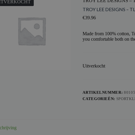
TROY LEE DESIGNS – 
ITVERKOCHT
TROY LEE DESIGNS – TL
€
39.96
Made from 100% cotton, Tro
you comfortable both on the
Uitverkocht
ARTIKELNUMMER:
8010
CATEGORIEËN:
SPORTKL
chrijving