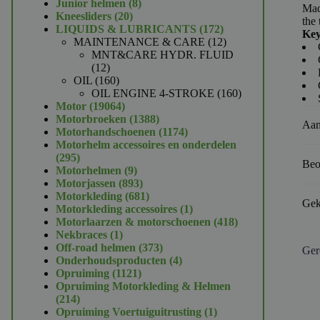
product
8
Junior helmen
8
Mad
20
producten
Kneesliders
20
the 
producten
172
LIQUIDS & LUBRICANTS
172
Key
producten
12
MAINTENANCE & CARE
12
producten
MNT&CARE HYDR. FLUID
12
12
producten
160
OIL
160
producten
160
OIL ENGINE 4-STROKE
160
19064
producten
Motor
19064
producten
1388
Motorbroeken
1388
Aan
producten
1174
Motorhandschoenen
1174
producten
Motorhelm accessoires en onderdelen
295
295
Beo
producten
9
Motorhelmen
9
producten
893
Motorjassen
893
producten
681
Motorkleding
681
Gek
producten
1
Motorkleding accessoires
1
product
418
Motorlaarzen & motorschoenen
418
1
producten
Nekbraces
1
product
373
Off-road helmen
373
Ger
producten
4
Onderhoudsproducten
4
1121
producten
Opruiming
1121
producten
Opruiming Motorkleding & Helmen
214
214
producten
1
Opruiming Voertuiguitrusting
1