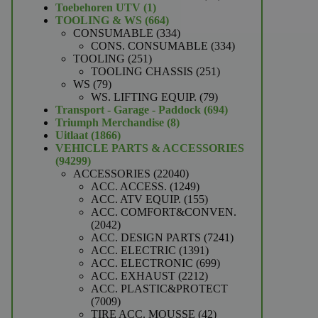
1
producten
Toebehoren UTV
1
product
664
TOOLING & WS
664
producten
334
CONSUMABLE
334
producten
334
CONS. CONSUMABLE
334
251
producten
TOOLING
251
producten
251
TOOLING CHASSIS
251
79
producten
WS
79
producten
79
WS. LIFTING EQUIP.
79
producten
694
Transport - Garage - Paddock
694
8
producten
Triumph Merchandise
8
1866
producten
Uitlaat
1866
producten
VEHICLE PARTS & ACCESSORIES
94299
94299
producten
22040
ACCESSORIES
22040
producten
1249
ACC. ACCESS.
1249
producten
155
ACC. ATV EQUIP.
155
producten
ACC. COMFORT&CONVEN.
2042
2042
producten
7241
ACC. DESIGN PARTS
7241
1391
producten
ACC. ELECTRIC
1391
producten
699
ACC. ELECTRONIC
699
2212
producten
ACC. EXHAUST
2212
producten
ACC. PLASTIC&PROTECT
7009
7009
producten
42
TIRE ACC. MOUSSE
42