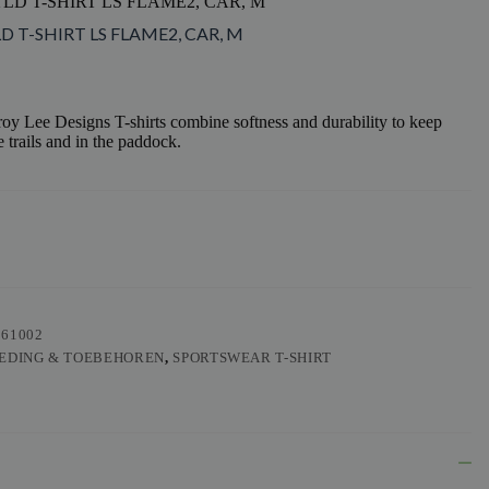
TLD T-SHIRT LS FLAME2, CAR, M
D T-SHIRT LS FLAME2, CAR, M
y Lee Designs T-shirts combine softness and durability to keep
 trails and in the paddock.
561002
EDING & TOEBEHOREN
,
SPORTSWEAR T-SHIRT