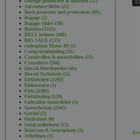
51
Overige producten & diensten
51
U
22
producten
Adventure Helm
22
producten
89
Back protector and protections
89
2
producten
Bagage
2
producten
30
Bagage rijder
30
3332
producten
Banden
3332
producten
488
BELL helmen
488
155
producten
BIG SALE
155
producten
1
cadeaubon Motor-ID
1
11
product
Compressiekleding
11
producten
25
Crossbrillen & motorbrillen
25
586
producten
Crossshirts
586
producten
46
Ducati Merchandise
46
11
producten
Ducati Technisch
11
2292
producten
Elektriciteit
2292
1
producten
Elektronica
1
2386
product
Fiets
2386
producten
329
Fietskleding
329
producten
1
Gebruikte onderdelen
1
2345
product
Gereedschap
2345
2
producten
Gordel
2
producten
8
Hydratatie
8
producten
15
Integraalhelmen
15
producten
1
Intercom & Smartphone
1
Bes
1
product
Jethelmen
1