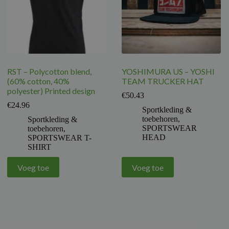
RST – Polycotton blend,
YOSHIMURA US – YOSHI
(60% cotton, 40%
TEAM TRUCKER HAT
polyester) Printed design
€
50.43
€
24.96
Sportkleding &
toebehoren
,
Sportkleding &
SPORTSWEAR
toebehoren
,
HEAD
SPORTSWEAR T-
SHIRT
Voeg toe
Voeg toe