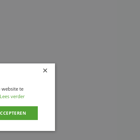
×
 website te
Lees verder
ACCEPTEREN