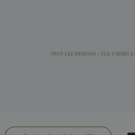
Ga
naar
de
Home
Over on
inhoud
TROY LEE DESIGNS – TLD T-SHIRT L