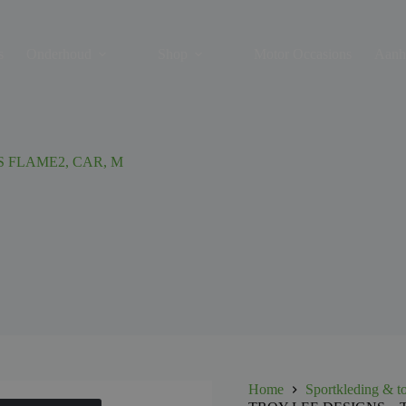
s
Onderhoud
Shop
Motor Occasions
Aanh
S FLAME2, CAR, M
Home
Sportkleding & t