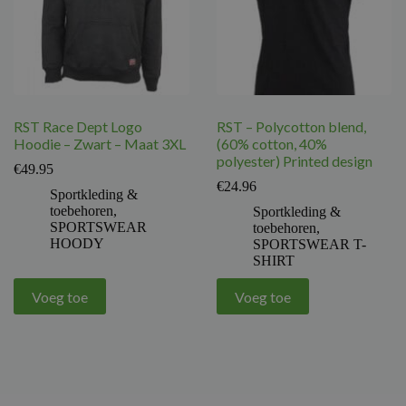
RST Race Dept Logo
RST – Polycotton blend,
Hoodie – Zwart – Maat 3XL
(60% cotton, 40%
polyester) Printed design
€
49.95
€
24.96
Sportkleding &
toebehoren
,
Sportkleding &
SPORTSWEAR
toebehoren
,
HOODY
SPORTSWEAR T-
SHIRT
Voeg toe
Voeg toe