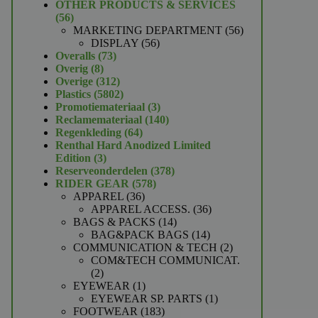
product
OTHER PRODUCTS & SERVICES
56
56
producten
56
MARKETING DEPARTMENT
56
56
producten
DISPLAY
56
73
producten
Overalls
73
8
producten
Overig
8
producten
312
Overige
312
producten
5802
Plastics
5802
producten
3
Promotiemateriaal
3
producten
140
Reclamemateriaal
140
64
producten
Regenkleding
64
producten
Renthal Hard Anodized Limited
3
Edition
3
producten
378
Reserveonderdelen
378
578
producten
RIDER GEAR
578
36
producten
APPAREL
36
producten
36
APPAREL ACCESS.
36
14
producten
BAGS & PACKS
14
producten
14
BAG&PACK BAGS
14
producten
2
COMMUNICATION & TECH
2
producten
COM&TECH COMMUNICAT.
2
2
producten
1
EYEWEAR
1
product
1
EYEWEAR SP. PARTS
1
183
product
FOOTWEAR
183