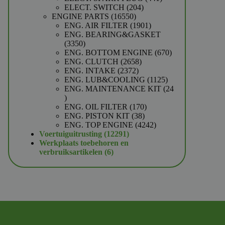
204
producten
ELECT. SWITCH
204
16550
producten
ENGINE PARTS
16550
producten
1901
ENG. AIR FILTER
1901
producten
ENG. BEARING&GASKET
3350
3350
producten
670
ENG. BOTTOM ENGINE
670
2658
producten
ENG. CLUTCH
2658
2372
producten
ENG. INTAKE
2372
producten
1125
ENG. LUB&COOLING
1125
producten
ENG. MAINTENANCE KIT
24
24
producten
170
ENG. OIL FILTER
170
38
producten
ENG. PISTON KIT
38
producten
4242
ENG. TOP ENGINE
4242
12291
producten
Voertuiguitrusting
12291
producten
Werkplaats toebehoren en
6
verbruiksartikelen
6
producten