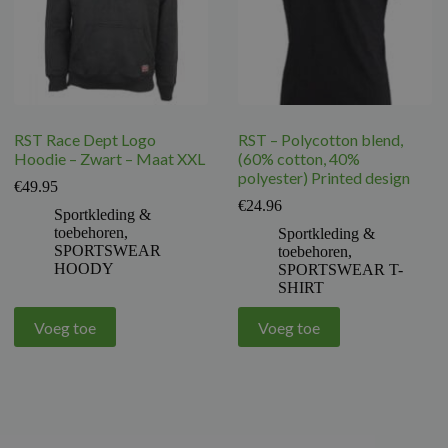
RST Race Dept Logo
RST – Polycotton blend,
Hoodie – Zwart – Maat XXL
(60% cotton, 40%
polyester) Printed design
€
49.95
€
24.96
Sportkleding &
toebehoren
,
Sportkleding &
SPORTSWEAR
toebehoren
,
HOODY
SPORTSWEAR T-
SHIRT
Voeg toe
Voeg toe