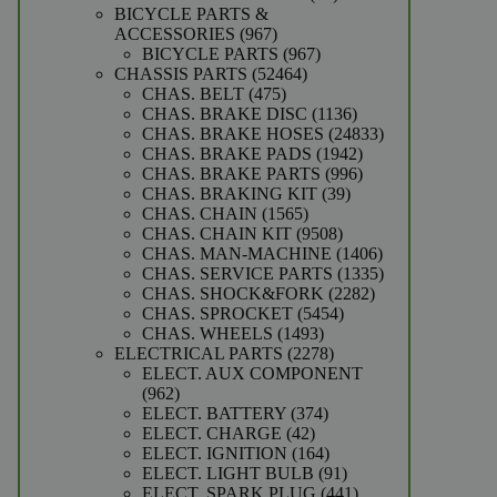
producten
BICYCLE PARTS &
967
ACCESSORIES
967
producten
967
BICYCLE PARTS
967
52464
producten
CHASSIS PARTS
52464
475
producten
CHAS. BELT
475
producten
1136
CHAS. BRAKE DISC
1136
producten
24833
CHAS. BRAKE HOSES
24833
1942
producten
CHAS. BRAKE PADS
1942
producten
996
CHAS. BRAKE PARTS
996
39
producten
CHAS. BRAKING KIT
39
1565
producten
CHAS. CHAIN
1565
producten
9508
CHAS. CHAIN KIT
9508
producten
1406
CHAS. MAN-MACHINE
1406
producten
1335
CHAS. SERVICE PARTS
1335
2282
producten
CHAS. SHOCK&FORK
2282
5454
producten
CHAS. SPROCKET
5454
1493
producten
CHAS. WHEELS
1493
producten
2278
ELECTRICAL PARTS
2278
producten
ELECT. AUX COMPONENT
962
962
producten
374
ELECT. BATTERY
374
42
producten
ELECT. CHARGE
42
producten
164
ELECT. IGNITION
164
producten
91
ELECT. LIGHT BULB
91
producten
441
ELECT. SPARK PLUG
441