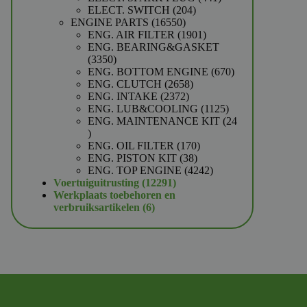
204
producten
ELECT. SWITCH
204
16550
producten
ENGINE PARTS
16550
producten
1901
ENG. AIR FILTER
1901
producten
ENG. BEARING&GASKET
3350
3350
producten
670
ENG. BOTTOM ENGINE
670
2658
producten
ENG. CLUTCH
2658
2372
producten
ENG. INTAKE
2372
producten
1125
ENG. LUB&COOLING
1125
producten
ENG. MAINTENANCE KIT
24
24
producten
170
ENG. OIL FILTER
170
38
producten
ENG. PISTON KIT
38
producten
4242
ENG. TOP ENGINE
4242
12291
producten
Voertuiguitrusting
12291
producten
Werkplaats toebehoren en
6
verbruiksartikelen
6
producten