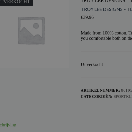
TROY LEE DESIGNS – 
ITVERKOCHT
TROY LEE DESIGNS – T
€
39.96
Made from 100% cotton, Tro
you comfortable both on the
Uitverkocht
ARTIKELNUMMER:
8010
CATEGORIEËN:
SPORTKL
chrijving