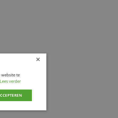
×
 website te
Lees verder
ACCEPTEREN