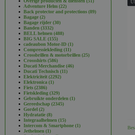
51
Overige producten & diensten
51
U
22
producten
Adventure Helm
22
producten
89
Back protector and protections
89
2
producten
Bagage
2
producten
30
Bagage rijder
30
3332
producten
Banden
3332
producten
488
BELL helmen
488
155
producten
BIG SALE
155
producten
1
cadeaubon Motor-ID
1
11
product
Compressiekleding
11
producten
25
Crossbrillen & motorbrillen
25
586
producten
Crossshirts
586
producten
46
Ducati Merchandise
46
11
producten
Ducati Technisch
11
2292
producten
Elektriciteit
2292
1
producten
Elektronica
1
2386
product
Fiets
2386
producten
329
Fietskleding
329
producten
1
Gebruikte onderdelen
1
2345
product
Gereedschap
2345
2
producten
Gordel
2
producten
8
Hydratatie
8
producten
15
Integraalhelmen
15
producten
1
Intercom & Smartphone
1
Bes
1
product
Jethelmen
1