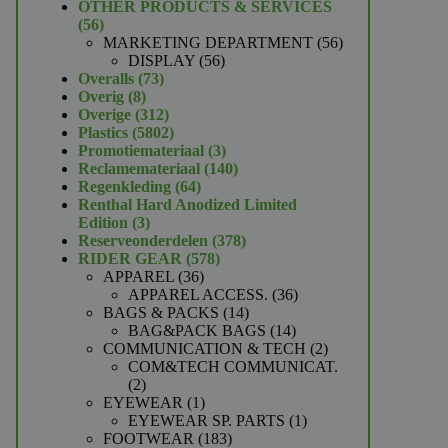
product
OTHER PRODUCTS & SERVICES
56
56
producten
56
MARKETING DEPARTMENT
56
56
producten
DISPLAY
56
73
producten
Overalls
73
8
producten
Overig
8
producten
312
Overige
312
producten
5802
Plastics
5802
producten
3
Promotiemateriaal
3
producten
140
Reclamemateriaal
140
64
producten
Regenkleding
64
producten
Renthal Hard Anodized Limited
3
Edition
3
producten
378
Reserveonderdelen
378
578
producten
RIDER GEAR
578
36
producten
APPAREL
36
producten
36
APPAREL ACCESS.
36
14
producten
BAGS & PACKS
14
producten
14
BAG&PACK BAGS
14
producten
2
COMMUNICATION & TECH
2
producten
COM&TECH COMMUNICAT.
2
2
producten
1
EYEWEAR
1
product
1
EYEWEAR SP. PARTS
1
183
product
FOOTWEAR
183