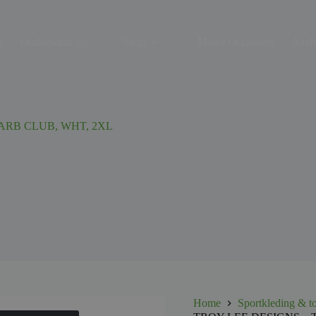
s
Onderhoud
Shop
Motor Occasions
Aanh
CARB CLUB, WHT, 2XL
Home
Sportkleding & t