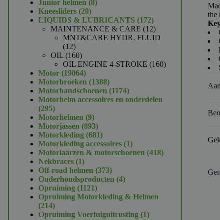
product
8
Junior helmen
8
Mad
20
producten
Kneesliders
20
the 
producten
172
LIQUIDS & LUBRICANTS
172
Key
producten
12
MAINTENANCE & CARE
12
producten
MNT&CARE HYDR. FLUID
12
12
producten
160
OIL
160
producten
160
OIL ENGINE 4-STROKE
160
19064
producten
Motor
19064
producten
1388
Motorbroeken
1388
Aan
producten
1174
Motorhandschoenen
1174
producten
Motorhelm accessoires en onderdelen
295
295
Beo
producten
9
Motorhelmen
9
producten
893
Motorjassen
893
producten
681
Motorkleding
681
Gek
producten
1
Motorkleding accessoires
1
product
418
Motorlaarzen & motorschoenen
418
1
producten
Nekbraces
1
product
373
Off-road helmen
373
Ger
producten
4
Onderhoudsproducten
4
1121
producten
Opruiming
1121
producten
Opruiming Motorkleding & Helmen
214
214
producten
1
Opruiming Voertuiguitrusting
1