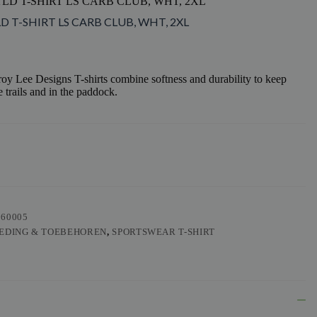
TLD T-SHIRT LS CARB CLUB, WHT, 2XL
LD T-SHIRT LS CARB CLUB, WHT, 2XL
y Lee Designs T-shirts combine softness and durability to keep
 trails and in the paddock.
560005
EDING & TOEBEHOREN
,
SPORTSWEAR T-SHIRT