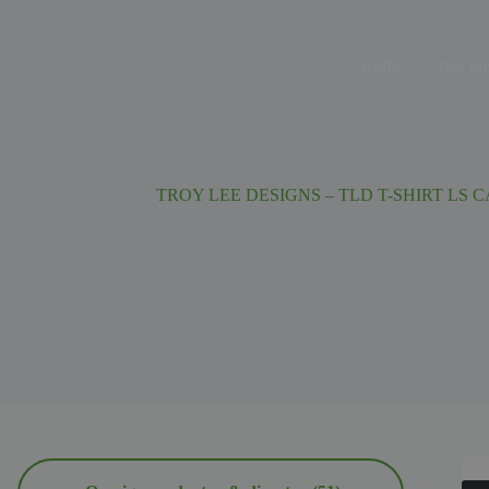
Ga
naar
de
Home
Over on
inhoud
TROY LEE DESIGNS – TLD T-SHIRT LS 