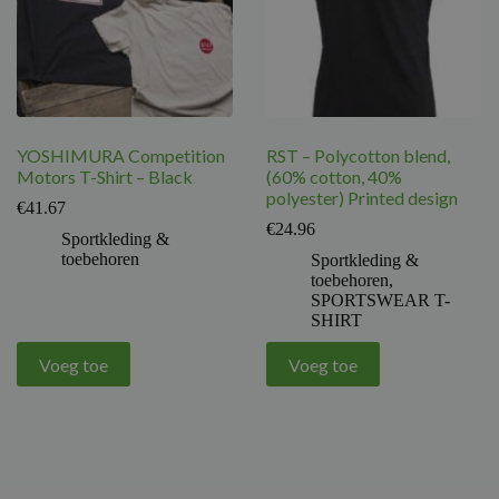
YOSHIMURA Competition
RST – Polycotton blend,
Motors T-Shirt – Black
(60% cotton, 40%
polyester) Printed design
€
41.67
€
24.96
Sportkleding &
toebehoren
Sportkleding &
toebehoren
,
SPORTSWEAR T-
SHIRT
Voeg toe
Voeg toe