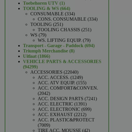
1
producten
Toebehoren UTV
1
product
664
TOOLING & WS
664
producten
334
CONSUMABLE
334
producten
334
CONS. CONSUMABLE
334
251
producten
TOOLING
251
producten
251
TOOLING CHASSIS
251
79
producten
WS
79
producten
79
WS. LIFTING EQUIP.
79
producten
694
Transport - Garage - Paddock
694
8
producten
Triumph Merchandise
8
1866
producten
Uitlaat
1866
producten
VEHICLE PARTS & ACCESSORIES
94299
94299
producten
22040
ACCESSORIES
22040
producten
1249
ACC. ACCESS.
1249
producten
155
ACC. ATV EQUIP.
155
producten
ACC. COMFORT&CONVEN.
2042
2042
producten
7241
ACC. DESIGN PARTS
7241
1391
producten
ACC. ELECTRIC
1391
producten
699
ACC. ELECTRONIC
699
2212
producten
ACC. EXHAUST
2212
producten
ACC. PLASTIC&PROTECT
7009
7009
producten
42
TIRE ACC. MOUSSE
42