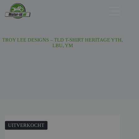
Ga
naar
de
inhoud
TROY LEE DESIGNS – TLD T-SHIRT HERITAGE YTH,
LBU, YM
UITVERKOCHT