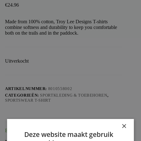
€
24.96
Made from 100% cotton, Troy Lee Designs T-shirts
combine softness and durability to keep you comfortable
both on the trails and in the paddock.
Uitverkocht
ARTIKELNUMMER:
8010558002
CATEGORIEËN:
SPORTKLEDING & TOEBEHOREN
,
SPORTSWEAR T-SHIRT
×
Beschrijving
Deze website maakt gebruik