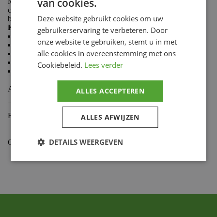
van cookies.
Made from 100% cotton, Troy Lee Designs T-shirts
combine softness and durability to keep you comfortable
Deze website gebruikt cookies om uw
both on the trails and in the paddock.
Key features:
gebruikerservaring te verbeteren. Door
Casual style
onze website te gebruiken, stemt u in met
Comfortable and durable fabric
alle cookies in overeenstemming met ons
Premium fit
Classic crew neck
Cookiebeleid.
Lees verder
Screen-printed chest logo
Aanvullende informatie
ALLES ACCEPTEREN
Beoordelingen (0)
ALLES AFWIJZEN
DETAILS WEERGEVEN
Gekoppelde Motoren