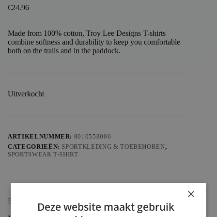
€
24.96
Made from 100% cotton, Troy Lee Designs T-shirts
combine softness and durability to keep you comfortable
both on the trails and in the paddock.
Uitverkocht
ARTIKELNUMMER:
8010558006
CATEGORIEËN:
SPORTKLEDING & TOEBEHOREN
,
SPORTSWEAR T-SHIRT
×
Beschrijving
Deze website maakt gebruik