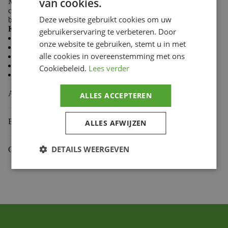
van cookies.
Made from 100% cotton, Troy Lee Designs T-shirts
combine softness and durability to keep you comfortable
Deze website gebruikt cookies om uw
both on the trails and in the paddock.
Key features:
gebruikerservaring te verbeteren. Door
Casual style
onze website te gebruiken, stemt u in met
Comfortable and durable fabric
alle cookies in overeenstemming met ons
Premium fit
Classic crew neck
Cookiebeleid.
Lees verder
Screen-printed chest logo
Aanvullende informatie
ALLES ACCEPTEREN
Beoordelingen (0)
ALLES AFWIJZEN
DETAILS WEERGEVEN
Gekoppelde Motoren