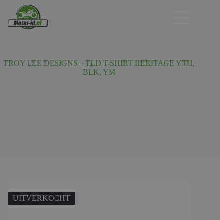
Ga
naar
de
inhoud
TROY LEE DESIGNS – TLD T-SHIRT HERITAGE YTH,
BLK, YM
UITVERKOCHT