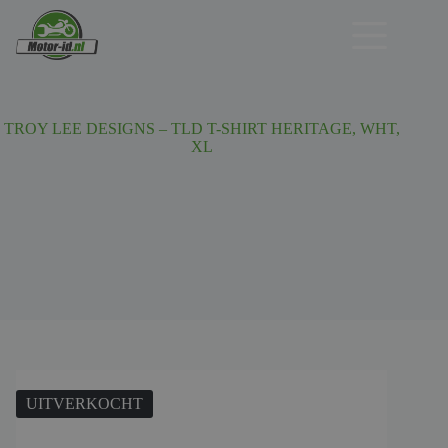
Ga
naar
de
inhoud
TROY LEE DESIGNS – TLD T-SHIRT HERITAGE, WHT,
XL
UITVERKOCHT