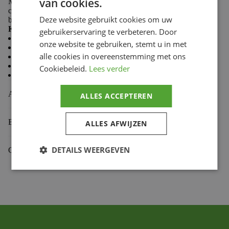
van cookies.
Made from 100% cotton, Troy Lee Designs T-shirts
combine softness and durability to keep you comfortable
Deze website gebruikt cookies om uw
both on the trails and in the paddock.
Key features:
gebruikerservaring te verbeteren. Door
Casual style
onze website te gebruiken, stemt u in met
Comfortable and durable fabric
alle cookies in overeenstemming met ons
Premium fit
Classic crew neck
Cookiebeleid.
Lees verder
Screen-printed chest logo
Aanvullende informatie
ALLES ACCEPTEREN
Beoordelingen (0)
ALLES AFWIJZEN
DETAILS WEERGEVEN
Gekoppelde Motoren