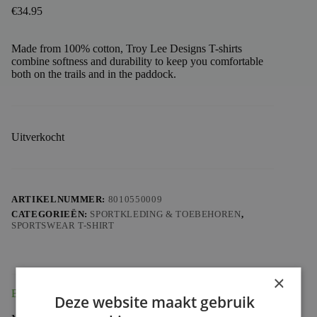
€
34.95
Made from 100% cotton, Troy Lee Designs T-shirts
combine softness and durability to keep you comfortable
both on the trails and in the paddock.
Uitverkocht
ARTIKELNUMMER:
8010550009
CATEGORIEËN:
SPORTKLEDING & TOEBEHOREN
,
SPORTSWEAR T-SHIRT
×
Beschrijving
Deze website maakt gebruik