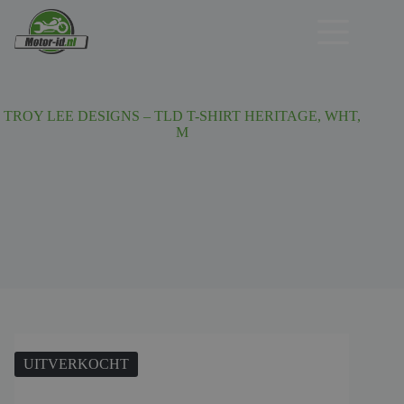
Ga
naar
de
inhoud
TROY LEE DESIGNS – TLD T-SHIRT HERITAGE, WHT,
M
UITVERKOCHT