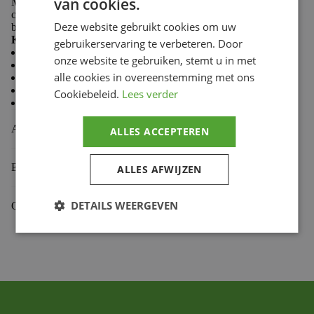
van cookies.
Made from 100% cotton, Troy Lee Designs T-shirts
combine softness and durability to keep you comfortable
Deze website gebruikt cookies om uw
both on the trails and in the paddock.
Key features:
gebruikerservaring te verbeteren. Door
Casual style
onze website te gebruiken, stemt u in met
Comfortable and durable fabric
alle cookies in overeenstemming met ons
Premium fit
Classic crew neck
Cookiebeleid.
Lees verder
Screen-printed chest logo
Aanvullende informatie
ALLES ACCEPTEREN
Beoordelingen (0)
ALLES AFWIJZEN
DETAILS WEERGEVEN
Gekoppelde Motoren