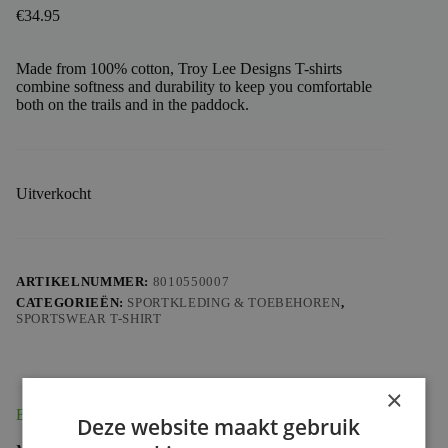
€
34.95
Made from 100% cotton, Troy Lee Designs T-shirts
combine softness and durability to keep you comfortable
both on the trails and in the paddock.
Uitverkocht
ARTIKELNUMMER:
8010550007
CATEGORIEËN:
SPORTKLEDING & TOEBEHOREN
,
SPORTSWEAR T-SHIRT
×
Beschrijving
Deze website maakt gebruik