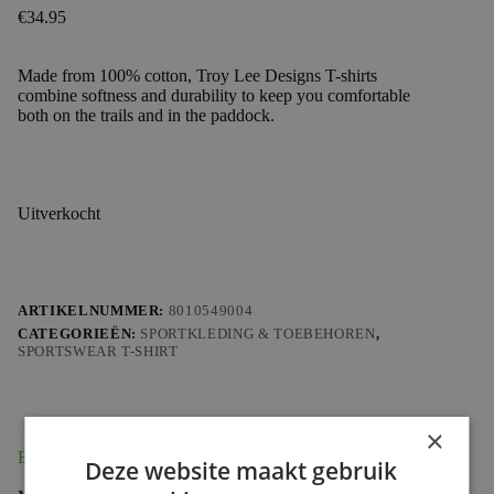
€
34.95
Made from 100% cotton, Troy Lee Designs T-shirts
combine softness and durability to keep you comfortable
both on the trails and in the paddock.
Uitverkocht
ARTIKELNUMMER:
8010549004
CATEGORIEËN:
SPORTKLEDING & TOEBEHOREN
,
SPORTSWEAR T-SHIRT
×
Beschrijving
Deze website maakt gebruik