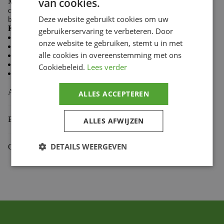
van cookies.
Made from 100% cotton, Troy Lee Designs T-shirts
combine softness and durability to keep you comfortable
Deze website gebruikt cookies om uw
both on the trails and in the paddock.
Key features:
gebruikerservaring te verbeteren. Door
Casual style
onze website te gebruiken, stemt u in met
Comfortable and durable fabric
alle cookies in overeenstemming met ons
Premium fit
Classic crew neck
Cookiebeleid.
Lees verder
Screen-printed chest logo
Aanvullende informatie
ALLES ACCEPTEREN
Beoordelingen (0)
ALLES AFWIJZEN
DETAILS WEERGEVEN
Gekoppelde Motoren