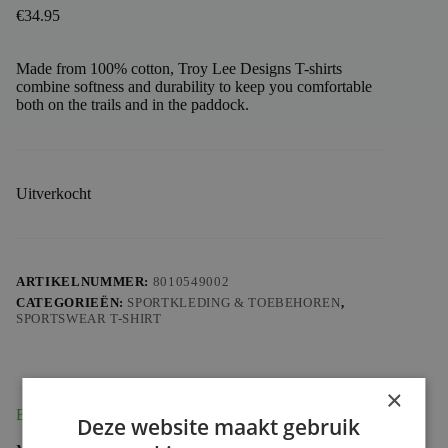
€
34.95
Made from 100% cotton, Troy Lee Designs T-shirts
combine softness and durability to keep you comfortable
both on the trails and in the paddock.
Uitverkocht
ARTIKELNUMMER:
8010549002
CATEGORIEËN:
SPORTKLEDING & TOEBEHOREN
,
SPORTSWEAR T-SHIRT
×
Beschrijving
Deze website maakt gebruik