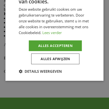
van cookies.
Made from 100% cotton, Troy Lee Designs T-shirts
combine softness and durability to keep you comfortable
Deze website gebruikt cookies om uw
both on the trails and in the paddock.
Key features:
gebruikerservaring te verbeteren. Door
Casual style
onze website te gebruiken, stemt u in met
Comfortable and durable fabric
alle cookies in overeenstemming met ons
Premium fit
Classic crew neck
Cookiebeleid.
Lees verder
Screen-printed chest logo
Aanvullende informatie
ALLES ACCEPTEREN
Beoordelingen (0)
ALLES AFWIJZEN
DETAILS WEERGEVEN
Gekoppelde Motoren