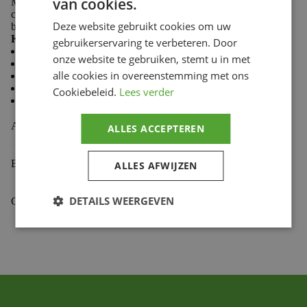
van cookies.
Made from 100% cotton, Troy Lee Designs T-shirts
combine softness and durability to keep you comfortable
Deze website gebruikt cookies om uw
both on the trails and in the paddock.
Key features:
gebruikerservaring te verbeteren. Door
Casual style
onze website te gebruiken, stemt u in met
Comfortable and durable fabric
alle cookies in overeenstemming met ons
Premium fit
Classic crew neck
Cookiebeleid.
Lees verder
Screen-printed chest logo
Aanvullende informatie
ALLES ACCEPTEREN
Beoordelingen (0)
ALLES AFWIJZEN
DETAILS WEERGEVEN
Gekoppelde Motoren