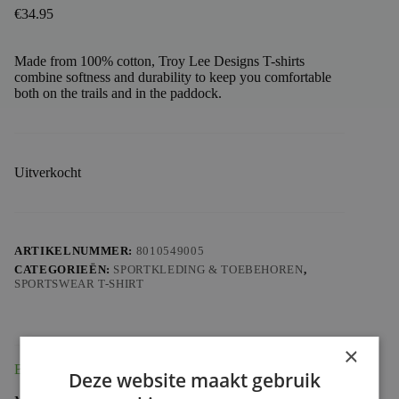
€
34.95
Made from 100% cotton, Troy Lee Designs T-shirts
combine softness and durability to keep you comfortable
both on the trails and in the paddock.
Uitverkocht
ARTIKELNUMMER:
8010549005
CATEGORIEËN:
SPORTKLEDING & TOEBEHOREN
,
SPORTSWEAR T-SHIRT
×
Beschrijving
Deze website maakt gebruik