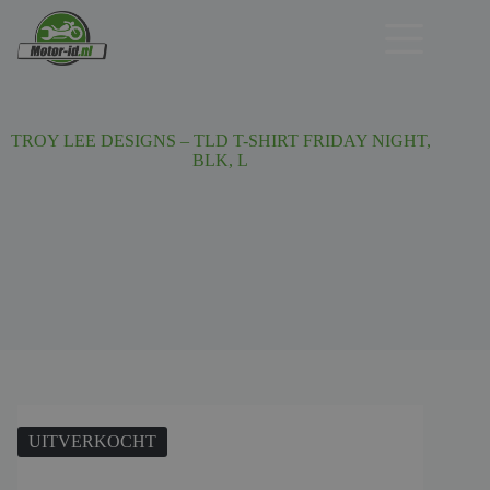
Ga
naar
de
inhoud
TROY LEE DESIGNS – TLD T-SHIRT FRIDAY NIGHT,
BLK, L
UITVERKOCHT