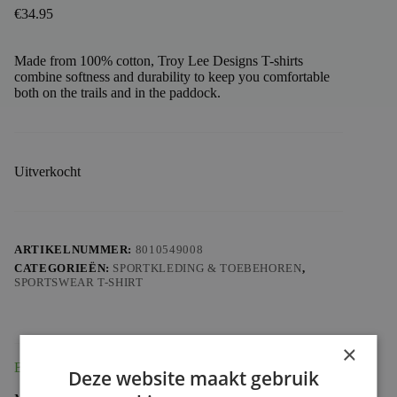
€
34.95
Made from 100% cotton, Troy Lee Designs T-shirts
combine softness and durability to keep you comfortable
both on the trails and in the paddock.
Uitverkocht
ARTIKELNUMMER:
8010549008
CATEGORIEËN:
SPORTKLEDING & TOEBEHOREN
,
SPORTSWEAR T-SHIRT
×
Beschrijving
Deze website maakt gebruik