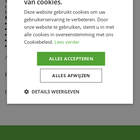
van cookies.
Made from 100% cotton, Troy Lee Designs T-shirts
combine softness and durability to keep you comfortable
Deze website gebruikt cookies om uw
both on the trails and in the paddock.
Key features:
gebruikerservaring te verbeteren. Door
Casual style
onze website te gebruiken, stemt u in met
Comfortable and durable fabric
alle cookies in overeenstemming met ons
Premium fit
Classic crew neck
Cookiebeleid.
Lees verder
Screen-printed chest logo
Aanvullende informatie
ALLES ACCEPTEREN
Beoordelingen (0)
ALLES AFWIJZEN
DETAILS WEERGEVEN
Gekoppelde Motoren