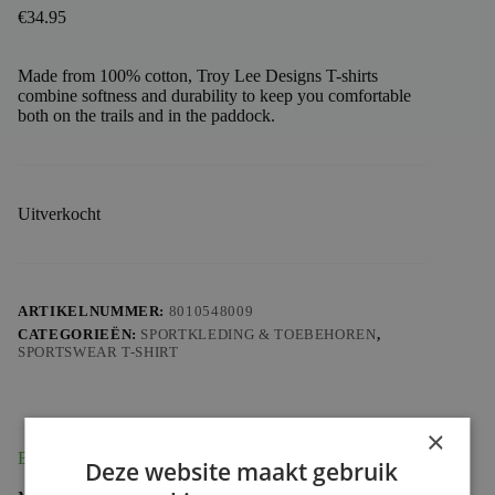
€
34.95
Made from 100% cotton, Troy Lee Designs T-shirts
combine softness and durability to keep you comfortable
both on the trails and in the paddock.
Uitverkocht
ARTIKELNUMMER:
8010548009
CATEGORIEËN:
SPORTKLEDING & TOEBEHOREN
,
SPORTSWEAR T-SHIRT
×
Beschrijving
Deze website maakt gebruik