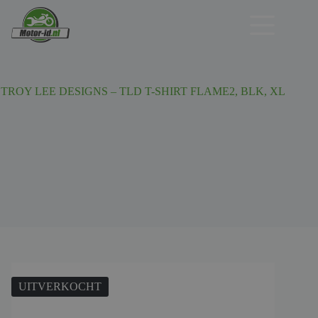
Ga
naar
de
inhoud
TROY LEE DESIGNS – TLD T-SHIRT FLAME2, BLK, XL
UITVERKOCHT