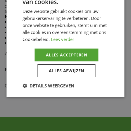
van cookies.
Made from 100% cotton, Troy Lee Designs T-shirts
combine softness and durability to keep you comfortable
Deze website gebruikt cookies om uw
both on the trails and in the paddock.
Key features:
gebruikerservaring te verbeteren. Door
Casual style
onze website te gebruiken, stemt u in met
Comfortable and durable fabric
alle cookies in overeenstemming met ons
Premium fit
Classic crew neck
Cookiebeleid.
Lees verder
Screen-printed chest logo
Aanvullende informatie
ALLES ACCEPTEREN
Beoordelingen (0)
ALLES AFWIJZEN
DETAILS WEERGEVEN
Gekoppelde Motoren