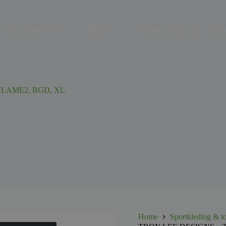
s
Onderhoud
Shop
Motor Occasions
Aanh
FLAME2, BGD, XL
Home
Sportkleding & t