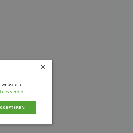
×
 website te
Lees verder
ACCEPTEREN