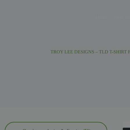
Ga
naar
de
Home
Over on
inhoud
TROY LEE DESIGNS – TLD T-SHIRT 