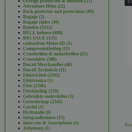
51
Overige producten & diensten
51
U
22
producten
Adventure Helm
22
producten
89
Back protector and protections
89
2
producten
Bagage
2
producten
30
Bagage rijder
30
3332
producten
Banden
3332
producten
488
BELL helmen
488
155
producten
BIG SALE
155
producten
1
cadeaubon Motor-ID
1
11
product
Compressiekleding
11
producten
25
Crossbrillen & motorbrillen
25
586
producten
Crossshirts
586
producten
46
Ducati Merchandise
46
11
producten
Ducati Technisch
11
2292
producten
Elektriciteit
2292
1
producten
Elektronica
1
2386
product
Fiets
2386
producten
329
Fietskleding
329
producten
1
Gebruikte onderdelen
1
2345
product
Gereedschap
2345
2
producten
Gordel
2
producten
8
Hydratatie
8
producten
15
Integraalhelmen
15
producten
1
Intercom & Smartphone
1
Bes
1
product
Jethelmen
1