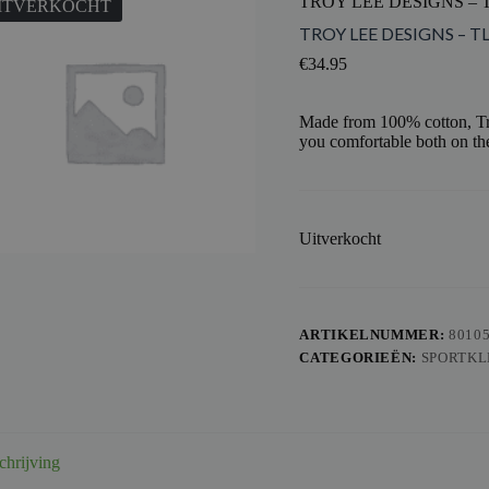
TROY LEE DESIGNS – 
ITVERKOCHT
TROY LEE DESIGNS – T
€
34.95
Made from 100% cotton, Tro
you comfortable both on the
Uitverkocht
ARTIKELNUMMER:
8010
CATEGORIEËN:
SPORTKL
chrijving