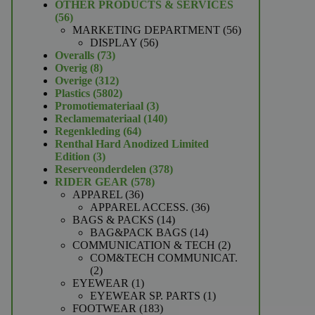
product
OTHER PRODUCTS & SERVICES
56
56
producten
56
MARKETING DEPARTMENT
56
56
producten
DISPLAY
56
73
producten
Overalls
73
8
producten
Overig
8
producten
312
Overige
312
producten
5802
Plastics
5802
producten
3
Promotiemateriaal
3
producten
140
Reclamemateriaal
140
64
producten
Regenkleding
64
producten
Renthal Hard Anodized Limited
3
Edition
3
producten
378
Reserveonderdelen
378
578
producten
RIDER GEAR
578
36
producten
APPAREL
36
producten
36
APPAREL ACCESS.
36
14
producten
BAGS & PACKS
14
producten
14
BAG&PACK BAGS
14
producten
2
COMMUNICATION & TECH
2
producten
COM&TECH COMMUNICAT.
2
2
producten
1
EYEWEAR
1
product
1
EYEWEAR SP. PARTS
1
183
product
FOOTWEAR
183