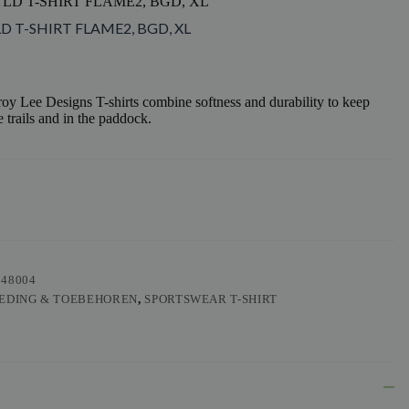
TLD T-SHIRT FLAME2, BGD, XL
LD T-SHIRT FLAME2, BGD, XL
y Lee Designs T-shirts combine softness and durability to keep
 trails and in the paddock.
548004
EDING & TOEBEHOREN
,
SPORTSWEAR T-SHIRT