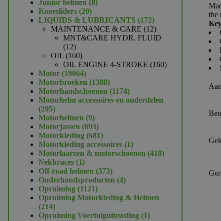
product
8
Junior helmen
8
Mad
20
producten
Kneesliders
20
the 
producten
172
LIQUIDS & LUBRICANTS
172
Key
producten
12
MAINTENANCE & CARE
12
producten
MNT&CARE HYDR. FLUID
12
12
producten
160
OIL
160
producten
160
OIL ENGINE 4-STROKE
160
19064
producten
Motor
19064
producten
1388
Motorbroeken
1388
Aan
producten
1174
Motorhandschoenen
1174
producten
Motorhelm accessoires en onderdelen
295
295
Beo
producten
9
Motorhelmen
9
producten
893
Motorjassen
893
producten
681
Motorkleding
681
Gek
producten
1
Motorkleding accessoires
1
product
418
Motorlaarzen & motorschoenen
418
1
producten
Nekbraces
1
product
373
Off-road helmen
373
Ger
producten
4
Onderhoudsproducten
4
1121
producten
Opruiming
1121
producten
Opruiming Motorkleding & Helmen
214
214
producten
1
Opruiming Voertuiguitrusting
1