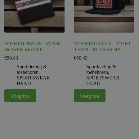
YOSHIMURA US – YOSHI
YOSHIMURA US – YOSHI
WOVEN BEANIE
TEAM TRUCKER HAT
€
50.43
€
50.43
Sportkleding &
Sportkleding &
toebehoren
,
toebehoren
,
SPORTSWEAR
SPORTSWEAR
HEAD
HEAD
Voeg toe
Voeg toe