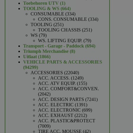
1
producten
Toebehoren UTV
1
product
664
TOOLING & WS
664
producten
334
CONSUMABLE
334
producten
334
CONS. CONSUMABLE
334
251
producten
TOOLING
251
producten
251
TOOLING CHASSIS
251
79
producten
WS
79
producten
79
WS. LIFTING EQUIP.
79
producten
694
Transport - Garage - Paddock
694
8
producten
Triumph Merchandise
8
1866
producten
Uitlaat
1866
producten
VEHICLE PARTS & ACCESSORIES
94299
94299
producten
22040
ACCESSORIES
22040
producten
1249
ACC. ACCESS.
1249
producten
155
ACC. ATV EQUIP.
155
producten
ACC. COMFORT&CONVEN.
2042
2042
producten
7241
ACC. DESIGN PARTS
7241
1391
producten
ACC. ELECTRIC
1391
producten
699
ACC. ELECTRONIC
699
2212
producten
ACC. EXHAUST
2212
producten
ACC. PLASTIC&PROTECT
7009
7009
producten
42
TIRE ACC. MOUSSE
42