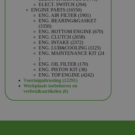
204
producten
ELECT. SWITCH
204
16550
producten
ENGINE PARTS
16550
producten
1901
ENG. AIR FILTER
1901
producten
ENG. BEARING&GASKET
3350
3350
producten
670
ENG. BOTTOM ENGINE
670
2658
producten
ENG. CLUTCH
2658
2372
producten
ENG. INTAKE
2372
producten
1125
ENG. LUB&COOLING
1125
producten
ENG. MAINTENANCE KIT
24
24
producten
170
ENG. OIL FILTER
170
38
producten
ENG. PISTON KIT
38
producten
4242
ENG. TOP ENGINE
4242
12291
producten
Voertuiguitrusting
12291
producten
Werkplaats toebehoren en
6
verbruiksartikelen
6
producten