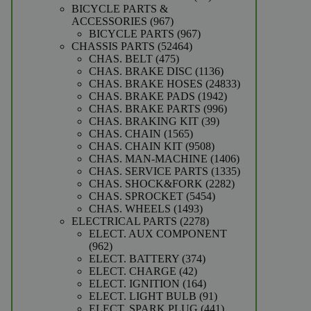
producten
BICYCLE PARTS &
967
ACCESSORIES
967
producten
967
BICYCLE PARTS
967
52464
producten
CHASSIS PARTS
52464
475
producten
CHAS. BELT
475
producten
1136
CHAS. BRAKE DISC
1136
producten
24833
CHAS. BRAKE HOSES
24833
1942
producten
CHAS. BRAKE PADS
1942
producten
996
CHAS. BRAKE PARTS
996
39
producten
CHAS. BRAKING KIT
39
1565
producten
CHAS. CHAIN
1565
producten
9508
CHAS. CHAIN KIT
9508
producten
1406
CHAS. MAN-MACHINE
1406
producten
1335
CHAS. SERVICE PARTS
1335
2282
producten
CHAS. SHOCK&FORK
2282
5454
producten
CHAS. SPROCKET
5454
1493
producten
CHAS. WHEELS
1493
producten
2278
ELECTRICAL PARTS
2278
producten
ELECT. AUX COMPONENT
962
962
producten
374
ELECT. BATTERY
374
42
producten
ELECT. CHARGE
42
producten
164
ELECT. IGNITION
164
producten
91
ELECT. LIGHT BULB
91
producten
441
ELECT. SPARK PLUG
441