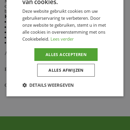
van cookies.
Made from 100% cotton, Troy Lee Designs T-shirts
combine softness and durability to keep you comfortable
Deze website gebruikt cookies om uw
both on the trails and in the paddock.
Key features:
gebruikerservaring te verbeteren. Door
Casual style
onze website te gebruiken, stemt u in met
Comfortable and durable fabric
alle cookies in overeenstemming met ons
Premium fit
Classic crew neck
Cookiebeleid.
Lees verder
Screen-printed chest logo
Aanvullende informatie
ALLES ACCEPTEREN
Beoordelingen (0)
ALLES AFWIJZEN
DETAILS WEERGEVEN
Gekoppelde Motoren