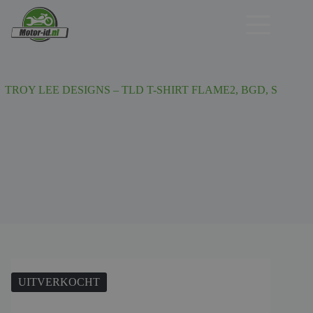
Ga
naar
de
inhoud
TROY LEE DESIGNS – TLD T-SHIRT FLAME2, BGD, S
UITVERKOCHT