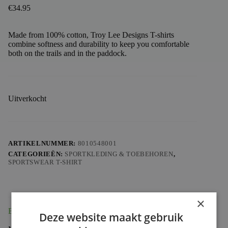
€
34.95
Made from 100% cotton, Troy Lee Designs T-shirts
combine softness and durability to keep you comfortable
both on the trails and in the paddock.
Uitverkocht
ARTIKELNUMMER:
8010548001
CATEGORIEËN:
SPORTKLEDING & TOEBEHOREN
,
SPORTSWEAR T-SHIRT
×
Beschrijving
Deze website maakt gebruik