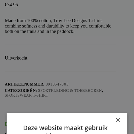
€
34.95
Made from 100% cotton, Troy Lee Designs T-shirts
combine softness and durability to keep you comfortable
both on the trails and in the paddock.
Uitverkocht
ARTIKELNUMMER:
8010547005
CATEGORIEËN:
SPORTKLEDING & TOEBEHOREN
,
SPORTSWEAR T-SHIRT
×
Beschrijving
Deze website maakt gebruik