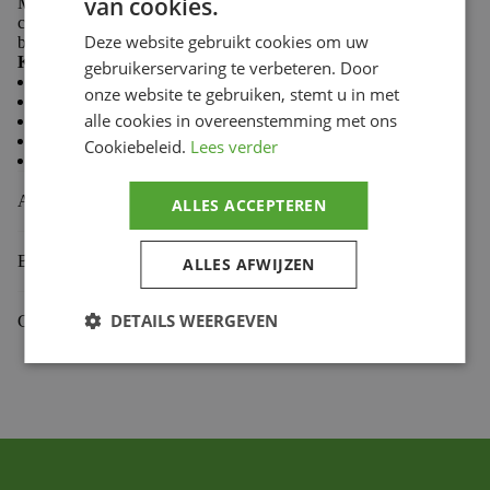
van cookies.
Made from 100% cotton, Troy Lee Designs T-shirts
combine softness and durability to keep you comfortable
Deze website gebruikt cookies om uw
both on the trails and in the paddock.
Key features:
gebruikerservaring te verbeteren. Door
Casual style
onze website te gebruiken, stemt u in met
Comfortable and durable fabric
alle cookies in overeenstemming met ons
Premium fit
Classic crew neck
Cookiebeleid.
Lees verder
Screen-printed chest logo
Aanvullende informatie
ALLES ACCEPTEREN
Beoordelingen (0)
ALLES AFWIJZEN
DETAILS WEERGEVEN
Gekoppelde Motoren