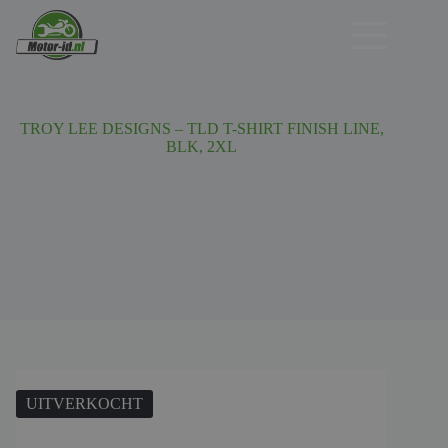
Ga
naar
de
inhoud
TROY LEE DESIGNS – TLD T-SHIRT FINISH LINE,
BLK, 2XL
UITVERKOCHT