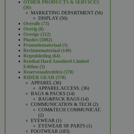
product
OTHER PRODUCTS & SERVICES
56
56
producten
56
MARKETING DEPARTMENT
56
56
producten
DISPLAY
56
73
producten
Overalls
73
8
producten
Overig
8
producten
312
Overige
312
producten
5802
Plastics
5802
producten
3
Promotiemateriaal
3
producten
140
Reclamemateriaal
140
64
producten
Regenkleding
64
producten
Renthal Hard Anodized Limited
3
Edition
3
producten
378
Reserveonderdelen
378
578
producten
RIDER GEAR
578
36
producten
APPAREL
36
producten
36
APPAREL ACCESS.
36
14
producten
BAGS & PACKS
14
producten
14
BAG&PACK BAGS
14
producten
2
COMMUNICATION & TECH
2
producten
COM&TECH COMMUNICAT.
2
2
producten
1
EYEWEAR
1
product
1
EYEWEAR SP. PARTS
1
183
product
FOOTWEAR
183