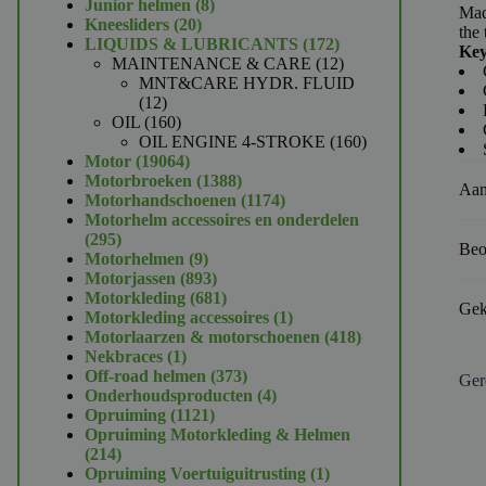
product
8
Junior helmen
8
Mad
20
producten
Kneesliders
20
the 
producten
172
LIQUIDS & LUBRICANTS
172
Key
producten
12
MAINTENANCE & CARE
12
producten
MNT&CARE HYDR. FLUID
12
12
producten
160
OIL
160
producten
160
OIL ENGINE 4-STROKE
160
19064
producten
Motor
19064
producten
1388
Motorbroeken
1388
Aan
producten
1174
Motorhandschoenen
1174
producten
Motorhelm accessoires en onderdelen
295
295
Beo
producten
9
Motorhelmen
9
producten
893
Motorjassen
893
producten
681
Motorkleding
681
Gek
producten
1
Motorkleding accessoires
1
product
418
Motorlaarzen & motorschoenen
418
1
producten
Nekbraces
1
product
373
Off-road helmen
373
Ger
producten
4
Onderhoudsproducten
4
1121
producten
Opruiming
1121
producten
Opruiming Motorkleding & Helmen
214
214
producten
1
Opruiming Voertuiguitrusting
1