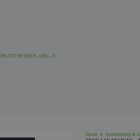
s
Onderhoud
Shop
Motor Occasions
Aanh
ERLITE WOMEN, ORG, S
Home
Sportkleding & t