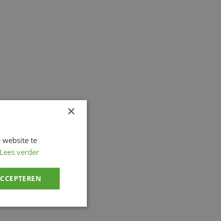
×
 website te
Lees verder
ACCEPTEREN