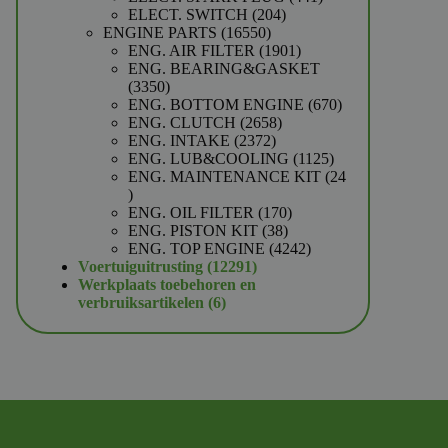
204
producten
ELECT. SWITCH
204
16550
producten
ENGINE PARTS
16550
producten
1901
ENG. AIR FILTER
1901
producten
ENG. BEARING&GASKET
3350
3350
producten
670
ENG. BOTTOM ENGINE
670
2658
producten
ENG. CLUTCH
2658
2372
producten
ENG. INTAKE
2372
producten
1125
ENG. LUB&COOLING
1125
producten
ENG. MAINTENANCE KIT
24
24
producten
170
ENG. OIL FILTER
170
38
producten
ENG. PISTON KIT
38
producten
4242
ENG. TOP ENGINE
4242
12291
producten
Voertuiguitrusting
12291
producten
Werkplaats toebehoren en
6
verbruiksartikelen
6
producten