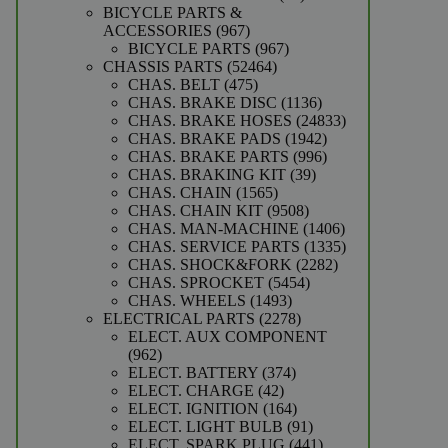
producten
BICYCLE PARTS &
967
ACCESSORIES
967
producten
967
BICYCLE PARTS
967
52464
producten
CHASSIS PARTS
52464
475
producten
CHAS. BELT
475
producten
1136
CHAS. BRAKE DISC
1136
producten
24833
CHAS. BRAKE HOSES
24833
1942
producten
CHAS. BRAKE PADS
1942
producten
996
CHAS. BRAKE PARTS
996
39
producten
CHAS. BRAKING KIT
39
1565
producten
CHAS. CHAIN
1565
producten
9508
CHAS. CHAIN KIT
9508
producten
1406
CHAS. MAN-MACHINE
1406
producten
1335
CHAS. SERVICE PARTS
1335
2282
producten
CHAS. SHOCK&FORK
2282
5454
producten
CHAS. SPROCKET
5454
1493
producten
CHAS. WHEELS
1493
producten
2278
ELECTRICAL PARTS
2278
producten
ELECT. AUX COMPONENT
962
962
producten
374
ELECT. BATTERY
374
42
producten
ELECT. CHARGE
42
producten
164
ELECT. IGNITION
164
producten
91
ELECT. LIGHT BULB
91
producten
441
ELECT. SPARK PLUG
441