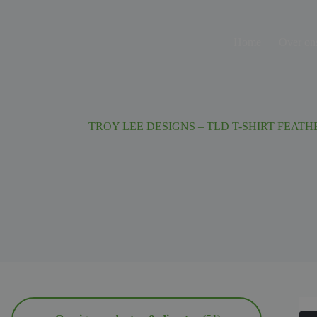
Ga
naar
de
Home
Over on
inhoud
TROY LEE DESIGNS – TLD T-SHIRT FEATH