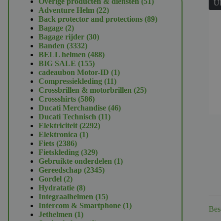
51
Overige producten & diensten
51
U
22
producten
Adventure Helm
22
producten
89
Back protector and protections
89
2
producten
Bagage
2
producten
30
Bagage rijder
30
3332
producten
Banden
3332
producten
488
BELL helmen
488
155
producten
BIG SALE
155
producten
1
cadeaubon Motor-ID
1
11
product
Compressiekleding
11
producten
25
Crossbrillen & motorbrillen
25
586
producten
Crossshirts
586
producten
46
Ducati Merchandise
46
11
producten
Ducati Technisch
11
2292
producten
Elektriciteit
2292
1
producten
Elektronica
1
2386
product
Fiets
2386
producten
329
Fietskleding
329
producten
1
Gebruikte onderdelen
1
2345
product
Gereedschap
2345
2
producten
Gordel
2
producten
8
Hydratatie
8
producten
15
Integraalhelmen
15
producten
1
Intercom & Smartphone
1
Bes
1
product
Jethelmen
1