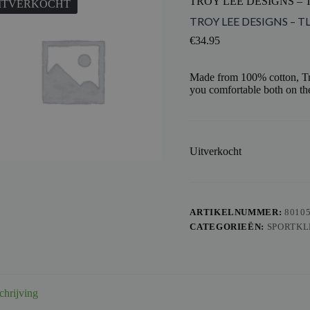
TROY LEE DESIGNS – 
ITVERKOCHT
TROY LEE DESIGNS – T
€
34.95
Made from 100% cotton, Tro
you comfortable both on the
Uitverkocht
ARTIKELNUMMER:
8010
CATEGORIEËN:
SPORTKL
chrijving