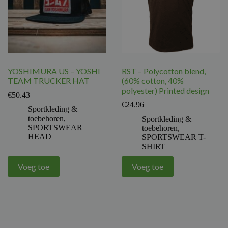
YOSHIMURA US – YOSHI
RST – Polycotton blend,
TEAM TRUCKER HAT
(60% cotton, 40%
polyester) Printed design
€
50.43
€
24.96
Sportkleding &
toebehoren
,
Sportkleding &
SPORTSWEAR
toebehoren
,
HEAD
SPORTSWEAR T-
SHIRT
Voeg toe
Voeg toe