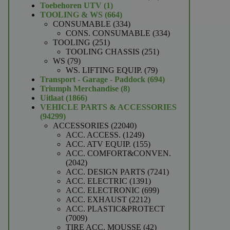
1
producten
Toebehoren UTV
1
product
664
TOOLING & WS
664
producten
334
CONSUMABLE
334
producten
334
CONS. CONSUMABLE
334
251
producten
TOOLING
251
producten
251
TOOLING CHASSIS
251
79
producten
WS
79
producten
79
WS. LIFTING EQUIP.
79
producten
694
Transport - Garage - Paddock
694
8
producten
Triumph Merchandise
8
1866
producten
Uitlaat
1866
producten
VEHICLE PARTS & ACCESSORIES
94299
94299
producten
22040
ACCESSORIES
22040
producten
1249
ACC. ACCESS.
1249
producten
155
ACC. ATV EQUIP.
155
producten
ACC. COMFORT&CONVEN.
2042
2042
producten
7241
ACC. DESIGN PARTS
7241
1391
producten
ACC. ELECTRIC
1391
producten
699
ACC. ELECTRONIC
699
2212
producten
ACC. EXHAUST
2212
producten
ACC. PLASTIC&PROTECT
7009
7009
producten
42
TIRE ACC. MOUSSE
42