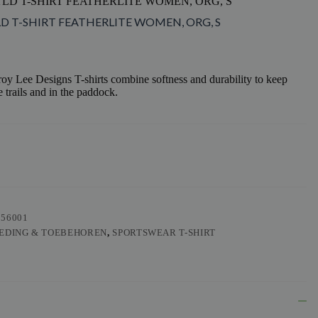
TLD T-SHIRT FEATHERLITE WOMEN, ORG, S
LD T-SHIRT FEATHERLITE WOMEN, ORG, S
y Lee Designs T-shirts combine softness and durability to keep
 trails and in the paddock.
556001
EDING & TOEBEHOREN
,
SPORTSWEAR T-SHIRT