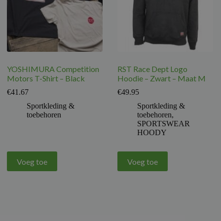
YOSHIMURA Competition
RST Race Dept Logo
Motors T-Shirt – Black
Hoodie – Zwart – Maat M
€
41.67
€
49.95
Sportkleding &
Sportkleding &
toebehoren
toebehoren
,
SPORTSWEAR
HOODY
Voeg toe
Voeg toe