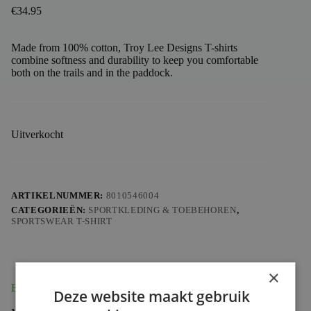
€
34.95
Made from 100% cotton, Troy Lee Designs T-shirts
combine softness and durability to keep you comfortable
both on the trails and in the paddock.
Uitverkocht
ARTIKELNUMMER:
8010546004
CATEGORIEËN:
SPORTKLEDING & TOEBEHOREN
,
SPORTSWEAR T-SHIRT
×
Beschrijving
Deze website maakt gebruik