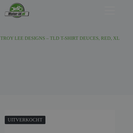
Ga
naar
de
inhoud
TROY LEE DESIGNS – TLD T-SHIRT DEUCES, RED, XL
UITVERKOCHT