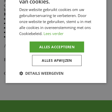
van cookies.
Made from 100% cotton, Troy Lee Designs T-shirts
combine softness and durability to keep you comfortable
Deze website gebruikt cookies om uw
both on the trails and in the paddock.
Key features:
gebruikerservaring te verbeteren. Door
Casual style
onze website te gebruiken, stemt u in met
Comfortable and durable fabric
alle cookies in overeenstemming met ons
Premium fit
Classic crew neck
Cookiebeleid.
Lees verder
Screen-printed chest logo
Aanvullende informatie
ALLES ACCEPTEREN
Beoordelingen (0)
ALLES AFWIJZEN
DETAILS WEERGEVEN
Gekoppelde Motoren