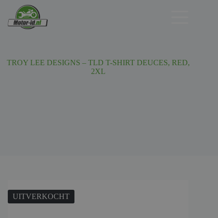
Ga
naar
de
inhoud
TROY LEE DESIGNS – TLD T-SHIRT DEUCES, RED,
2XL
UITVERKOCHT