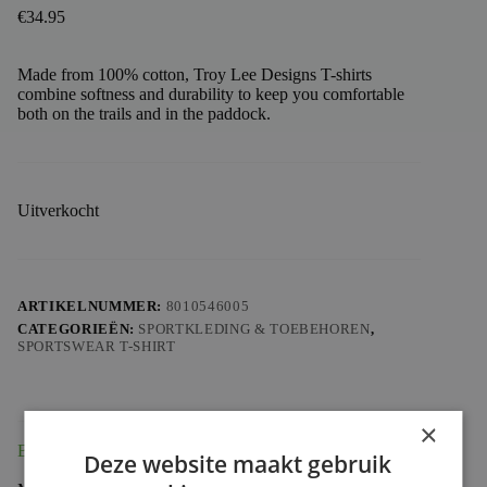
€
34.95
Made from 100% cotton, Troy Lee Designs T-shirts
combine softness and durability to keep you comfortable
both on the trails and in the paddock.
Uitverkocht
ARTIKELNUMMER:
8010546005
CATEGORIEËN:
SPORTKLEDING & TOEBEHOREN
,
SPORTSWEAR T-SHIRT
×
Beschrijving
Deze website maakt gebruik