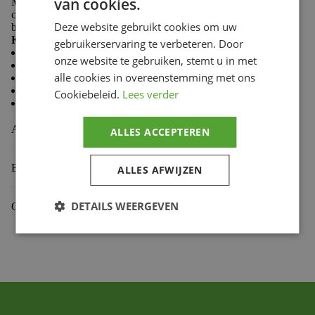
van cookies.
Made from 100% cotton, Troy Lee Designs T-shirts
combine softness and durability to keep you comfortable
Deze website gebruikt cookies om uw
both on the trails and in the paddock.
Key features:
gebruikerservaring te verbeteren. Door
Casual style
onze website te gebruiken, stemt u in met
Comfortable and durable fabric
alle cookies in overeenstemming met ons
Premium fit
Classic crew neck
Cookiebeleid.
Lees verder
Screen-printed chest logo
Aanvullende informatie
ALLES ACCEPTEREN
Beoordelingen (0)
ALLES AFWIJZEN
DETAILS WEERGEVEN
Gekoppelde Motoren