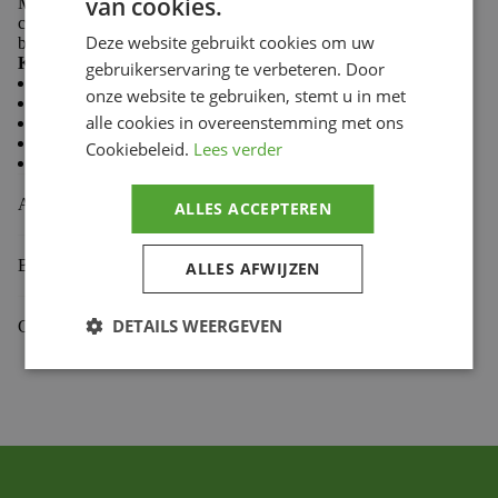
van cookies.
Made from 100% cotton, Troy Lee Designs T-shirts
combine softness and durability to keep you comfortable
Deze website gebruikt cookies om uw
both on the trails and in the paddock.
Key features:
gebruikerservaring te verbeteren. Door
Casual style
onze website te gebruiken, stemt u in met
Comfortable and durable fabric
alle cookies in overeenstemming met ons
Premium fit
Classic crew neck
Cookiebeleid.
Lees verder
Screen-printed chest logo
Aanvullende informatie
ALLES ACCEPTEREN
Beoordelingen (0)
ALLES AFWIJZEN
DETAILS WEERGEVEN
Gekoppelde Motoren