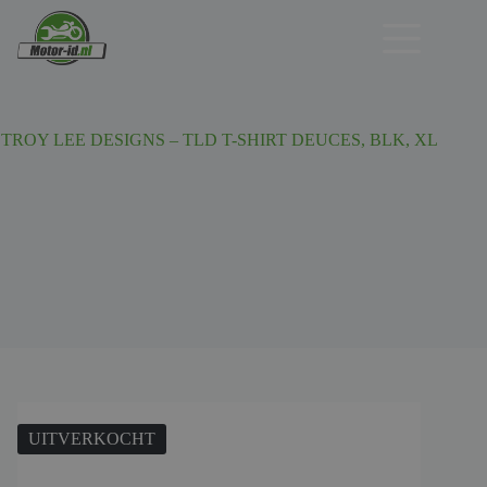
Ga
naar
de
inhoud
TROY LEE DESIGNS – TLD T-SHIRT DEUCES, BLK, XL
UITVERKOCHT