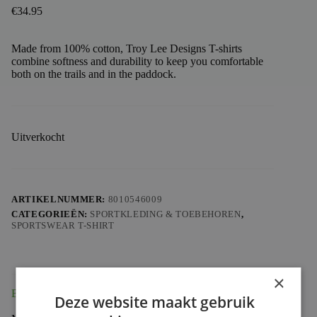
€
34.95
Made from 100% cotton, Troy Lee Designs T-shirts
combine softness and durability to keep you comfortable
both on the trails and in the paddock.
Uitverkocht
ARTIKELNUMMER:
8010546009
CATEGORIEËN:
SPORTKLEDING & TOEBEHOREN
,
SPORTSWEAR T-SHIRT
×
Beschrijving
Deze website maakt gebruik