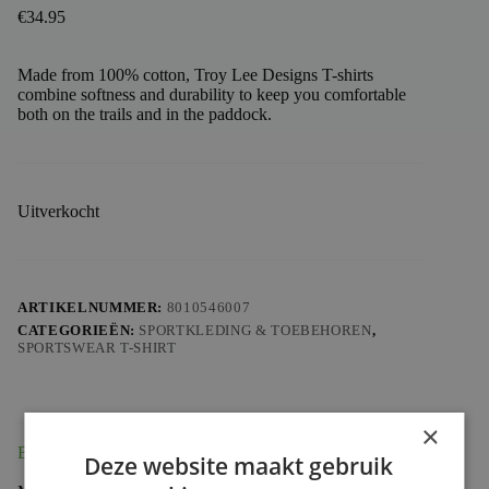
€
34.95
Made from 100% cotton, Troy Lee Designs T-shirts
combine softness and durability to keep you comfortable
both on the trails and in the paddock.
Uitverkocht
ARTIKELNUMMER:
8010546007
CATEGORIEËN:
SPORTKLEDING & TOEBEHOREN
,
SPORTSWEAR T-SHIRT
×
Beschrijving
Deze website maakt gebruik