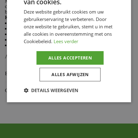
van cookies.
Made from 100% cotton, Troy Lee Designs T-shirts
combine softness and durability to keep you comfortable
Deze website gebruikt cookies om uw
both on the trails and in the paddock.
Key features:
gebruikerservaring te verbeteren. Door
Casual style
onze website te gebruiken, stemt u in met
Comfortable and durable fabric
alle cookies in overeenstemming met ons
Premium fit
Classic crew neck
Cookiebeleid.
Lees verder
Screen-printed chest logo
Aanvullende informatie
ALLES ACCEPTEREN
Beoordelingen (0)
ALLES AFWIJZEN
DETAILS WEERGEVEN
Gekoppelde Motoren