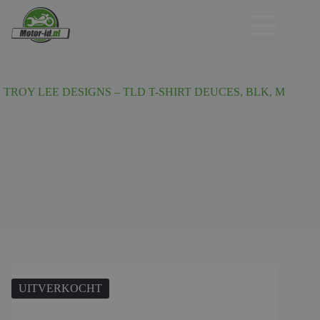
Ga
naar
de
inhoud
TROY LEE DESIGNS – TLD T-SHIRT DEUCES, BLK, M
UITVERKOCHT