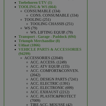
1
producten
Toebehoren UTV
1
product
664
TOOLING & WS
664
producten
334
CONSUMABLE
334
producten
334
CONS. CONSUMABLE
334
251
producten
TOOLING
251
producten
251
TOOLING CHASSIS
251
79
producten
WS
79
producten
79
WS. LIFTING EQUIP.
79
producten
694
Transport - Garage - Paddock
694
8
producten
Triumph Merchandise
8
1866
producten
Uitlaat
1866
producten
VEHICLE PARTS & ACCESSORIES
94299
94299
producten
22040
ACCESSORIES
22040
producten
1249
ACC. ACCESS.
1249
producten
155
ACC. ATV EQUIP.
155
producten
ACC. COMFORT&CONVEN.
2042
2042
producten
7241
ACC. DESIGN PARTS
7241
1391
producten
ACC. ELECTRIC
1391
producten
699
ACC. ELECTRONIC
699
2212
producten
ACC. EXHAUST
2212
producten
ACC. PLASTIC&PROTECT
7009
7009
producten
42
TIRE ACC. MOUSSE
42