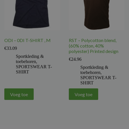
ODI – 0DI T-SHIRT , M
RST – Polycotton blend,
(60% cotton, 40%
€
33.09
polyester) Printed design
Sportkleding &
€
24.96
toebehoren
,
SPORTSWEAR T-
Sportkleding &
SHIRT
toebehoren
,
SPORTSWEAR T-
SHIRT
Voeg toe
Voeg toe