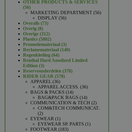
product
OTHER PRODUCTS & SERVICES
56
56
producten
56
MARKETING DEPARTMENT
56
56
producten
DISPLAY
56
73
producten
Overalls
73
8
producten
Overig
8
producten
312
Overige
312
producten
5802
Plastics
5802
producten
3
Promotiemateriaal
3
producten
140
Reclamemateriaal
140
64
producten
Regenkleding
64
producten
Renthal Hard Anodized Limited
3
Edition
3
producten
378
Reserveonderdelen
378
578
producten
RIDER GEAR
578
36
producten
APPAREL
36
producten
36
APPAREL ACCESS.
36
14
producten
BAGS & PACKS
14
producten
14
BAG&PACK BAGS
14
producten
2
COMMUNICATION & TECH
2
producten
COM&TECH COMMUNICAT.
2
2
producten
1
EYEWEAR
1
product
1
EYEWEAR SP. PARTS
1
183
product
FOOTWEAR
183