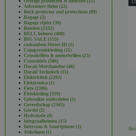
51
Overige producten & diensten
51
U
22
producten
Adventure Helm
22
producten
89
Back protector and protections
89
2
producten
Bagage
2
producten
30
Bagage rijder
30
3332
producten
Banden
3332
producten
488
BELL helmen
488
155
producten
BIG SALE
155
producten
1
cadeaubon Motor-ID
1
11
product
Compressiekleding
11
producten
25
Crossbrillen & motorbrillen
25
586
producten
Crossshirts
586
producten
46
Ducati Merchandise
46
11
producten
Ducati Technisch
11
2292
producten
Elektriciteit
2292
1
producten
Elektronica
1
2386
product
Fiets
2386
producten
329
Fietskleding
329
producten
1
Gebruikte onderdelen
1
2345
product
Gereedschap
2345
2
producten
Gordel
2
producten
8
Hydratatie
8
producten
15
Integraalhelmen
15
producten
1
Intercom & Smartphone
1
Bes
1
product
Jethelmen
1