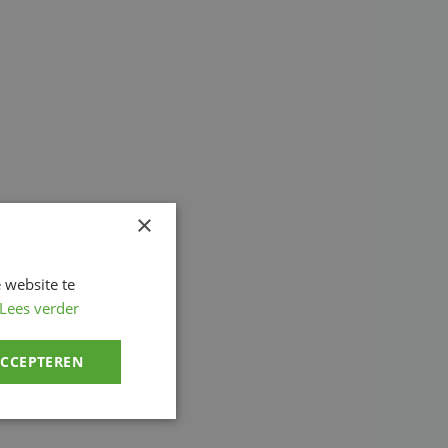
×
 website te
Lees verder
ACCEPTEREN