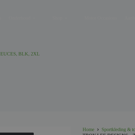
s
Onderhoud
Shop
Motor Occasions
Aanh
DEUCES, BLK, 2XL
Home
Sportkleding & t