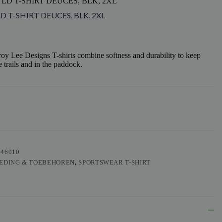
TLD T-SHIRT DEUCES, BLK, 2XL
D T-SHIRT DEUCES, BLK, 2XL
y Lee Designs T-shirts combine softness and durability to keep
 trails and in the paddock.
546010
EDING & TOEBEHOREN
,
SPORTSWEAR T-SHIRT