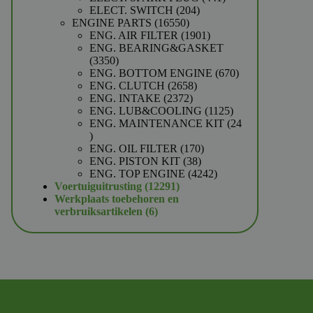
204
producten
ELECT. SWITCH
204
16550
producten
ENGINE PARTS
16550
producten
1901
ENG. AIR FILTER
1901
producten
ENG. BEARING&GASKET
3350
3350
producten
670
ENG. BOTTOM ENGINE
670
2658
producten
ENG. CLUTCH
2658
2372
producten
ENG. INTAKE
2372
producten
1125
ENG. LUB&COOLING
1125
producten
ENG. MAINTENANCE KIT
24
24
producten
170
ENG. OIL FILTER
170
38
producten
ENG. PISTON KIT
38
producten
4242
ENG. TOP ENGINE
4242
12291
producten
Voertuiguitrusting
12291
producten
Werkplaats toebehoren en
6
verbruiksartikelen
6
producten