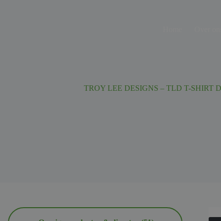
Ga
naar
de
Home
Over on
inhoud
TROY LEE DESIGNS – TLD T-SHIRT 