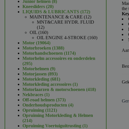
product
8
Junior helmen
8
Mad
20
producten
Kneesliders
20
the 
producten
172
LIQUIDS & LUBRICANTS
172
Key
producten
12
MAINTENANCE & CARE
12
producten
MNT&CARE HYDR. FLUID
12
12
producten
160
OIL
160
producten
160
OIL ENGINE 4-STROKE
160
19064
producten
Motor
19064
producten
1388
Motorbroeken
1388
Aan
producten
1174
Motorhandschoenen
1174
producten
Motorhelm accessoires en onderdelen
295
295
Beo
producten
9
Motorhelmen
9
producten
893
Motorjassen
893
producten
681
Motorkleding
681
Gek
producten
1
Motorkleding accessoires
1
product
418
Motorlaarzen & motorschoenen
418
1
producten
Nekbraces
1
product
373
Off-road helmen
373
Ger
producten
4
Onderhoudsproducten
4
1121
producten
Opruiming
1121
producten
Opruiming Motorkleding & Helmen
214
214
producten
1
Opruiming Voertuiguitrusting
1