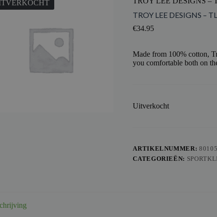
TROY LEE DESIGNS – 
ITVERKOCHT
TROY LEE DESIGNS – TL
€
34.95
Made from 100% cotton, Tro
you comfortable both on the
Uitverkocht
ARTIKELNUMMER:
8010
CATEGORIEËN:
SPORTKL
chrijving