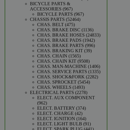
producten
BICYCLE PARTS &
967
ACCESSORIES
967
producten
967
BICYCLE PARTS
967
52464
producten
CHASSIS PARTS
52464
475
producten
CHAS. BELT
475
producten
1136
CHAS. BRAKE DISC
1136
producten
24833
CHAS. BRAKE HOSES
24833
1942
producten
CHAS. BRAKE PADS
1942
producten
996
CHAS. BRAKE PARTS
996
39
producten
CHAS. BRAKING KIT
39
1565
producten
CHAS. CHAIN
1565
producten
9508
CHAS. CHAIN KIT
9508
producten
1406
CHAS. MAN-MACHINE
1406
producten
1335
CHAS. SERVICE PARTS
1335
2282
producten
CHAS. SHOCK&FORK
2282
5454
producten
CHAS. SPROCKET
5454
1493
producten
CHAS. WHEELS
1493
producten
2278
ELECTRICAL PARTS
2278
producten
ELECT. AUX COMPONENT
962
962
producten
374
ELECT. BATTERY
374
42
producten
ELECT. CHARGE
42
producten
164
ELECT. IGNITION
164
producten
91
ELECT. LIGHT BULB
91
producten
441
ELECT. SPARK PLUG
441