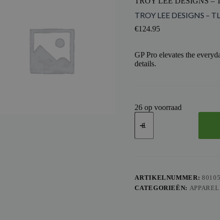
TROY LEE DESIGNS – 
TROY LEE DESIGNS – T
€
124.95
GP Pro elevates the everyda
details.
26 op voorraad
TROY
LEE
DESIGNS
-
TLD
PANTS
GP
PRO
ARTIKELNUMMER:
8010
ROLLER
CATEGORIEËN:
APPAREL
YTH,
NYE,
26
aantal