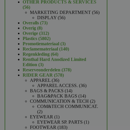
product
OTHER PRODUCTS & SERVICES
56
56
producten
56
MARKETING DEPARTMENT
56
56
producten
DISPLAY
56
73
producten
Overalls
73
8
producten
Overig
8
producten
312
Overige
312
producten
5802
Plastics
5802
producten
3
Promotiemateriaal
3
producten
140
Reclamemateriaal
140
64
producten
Regenkleding
64
producten
Renthal Hard Anodized Limited
3
Edition
3
producten
378
Reserveonderdelen
378
578
producten
RIDER GEAR
578
36
producten
APPAREL
36
producten
36
APPAREL ACCESS.
36
14
producten
BAGS & PACKS
14
producten
14
BAG&PACK BAGS
14
producten
2
COMMUNICATION & TECH
2
producten
COM&TECH COMMUNICAT.
2
2
producten
1
EYEWEAR
1
product
1
EYEWEAR SP. PARTS
1
183
product
FOOTWEAR
183