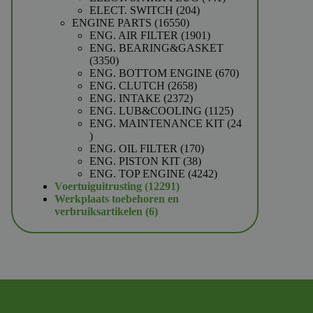
204
producten
ELECT. SWITCH
204
16550
producten
ENGINE PARTS
16550
producten
1901
ENG. AIR FILTER
1901
producten
ENG. BEARING&GASKET
3350
3350
producten
670
ENG. BOTTOM ENGINE
670
2658
producten
ENG. CLUTCH
2658
2372
producten
ENG. INTAKE
2372
producten
1125
ENG. LUB&COOLING
1125
producten
ENG. MAINTENANCE KIT
24
24
producten
170
ENG. OIL FILTER
170
38
producten
ENG. PISTON KIT
38
producten
4242
ENG. TOP ENGINE
4242
12291
producten
Voertuiguitrusting
12291
producten
Werkplaats toebehoren en
6
verbruiksartikelen
6
producten