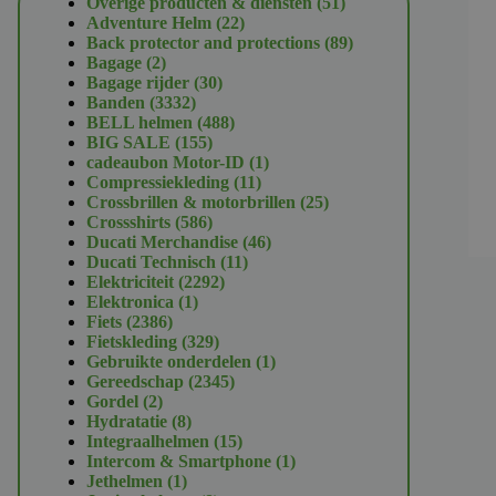
51
Overige producten & diensten
51
22
producten
Adventure Helm
22
producten
89
Back protector and protections
89
2
producten
Bagage
2
producten
30
Bagage rijder
30
3332
producten
Banden
3332
producten
488
BELL helmen
488
155
producten
BIG SALE
155
producten
1
cadeaubon Motor-ID
1
11
product
Compressiekleding
11
producten
25
Crossbrillen & motorbrillen
25
586
producten
Crossshirts
586
producten
46
Ducati Merchandise
46
11
producten
Ducati Technisch
11
2292
producten
Elektriciteit
2292
1
producten
Elektronica
1
2386
product
Fiets
2386
producten
329
Fietskleding
329
producten
1
Gebruikte onderdelen
1
2345
product
Gereedschap
2345
2
producten
Gordel
2
producten
8
Hydratatie
8
producten
15
Integraalhelmen
15
producten
1
Intercom & Smartphone
1
1
product
Jethelmen
1