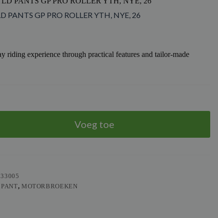
TLD PANTS GP PRO ROLLER YTH, NYE, 26
LD PANTS GP PRO ROLLER YTH, NYE, 26
y riding experience through practical features and tailor-made
Voeg toe
533005
 PANT
,
MOTORBROEKEN