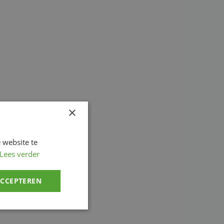
×
 website te
Lees verder
ACCEPTEREN