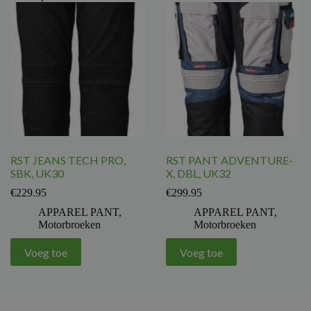
RST JEANS TECH PRO,
RST PANT ADVENTURE-
SBK, UK30
X, DBL, UK32
€
229.95
€
299.95
APPAREL PANT
,
APPAREL PANT
,
Motorbroeken
Motorbroeken
Voeg toe
Voeg toe