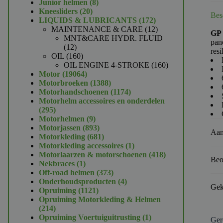
product
8
Junior helmen
8
20
producten
Kneesliders
20
Bes
producten
172
LIQUIDS & LUBRICANTS
172
producten
12
MAINTENANCE & CARE
12
GP 
producten
MNT&CARE HYDR. FLUID
pan
12
12
resi
producten
160
OIL
160
producten
160
OIL ENGINE 4-STROKE
160
19064
producten
Motor
19064
producten
1388
Motorbroeken
1388
producten
1174
Motorhandschoenen
1174
producten
Motorhelm accessoires en onderdelen
295
295
producten
9
Motorhelmen
9
producten
893
Motorjassen
893
Aan
producten
681
Motorkleding
681
producten
1
Motorkleding accessoires
1
product
418
Motorlaarzen & motorschoenen
418
Beo
1
producten
Nekbraces
1
product
373
Off-road helmen
373
producten
4
Onderhoudsproducten
4
Gek
1121
producten
Opruiming
1121
producten
Opruiming Motorkleding & Helmen
214
214
producten
1
Opruiming Voertuiguitrusting
1
Ger