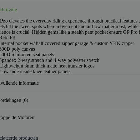
chrijving
Pro
elevates the everyday riding experience through practical features a
els hit the sweet spots where movement and airflow matter most, while
lience is crucial. Hidden gems like a stealth pant pocket ensure GP Pro h
Ride Fit
Internal pocket w/ half covered zipper garage & custom YKK zipper
600D poly canvas
600D reinforced seat panels
Spandex 2-way stretch and 4-way polyester stretch
Lightweight 3mm thick matte heat transfer logos
Cow-hide inside knee leather panels
vullende informatie
ordelingen (0)
oppelde Motoren
elateerde producten