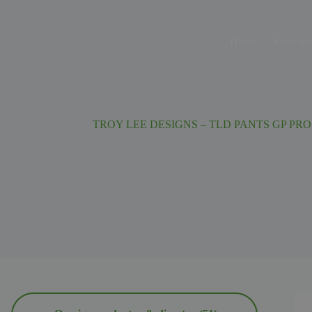
Ga
naar
de
Home
Over on
inhoud
TROY LEE DESIGNS – TLD PANTS GP PRO