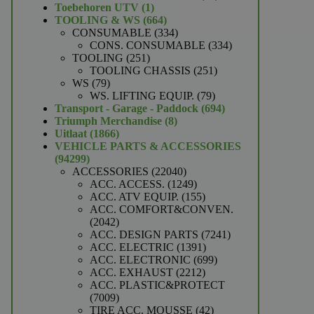
1
producten
Toebehoren UTV
1
product
664
TOOLING & WS
664
producten
334
CONSUMABLE
334
producten
334
CONS. CONSUMABLE
334
251
producten
TOOLING
251
producten
251
TOOLING CHASSIS
251
79
producten
WS
79
producten
79
WS. LIFTING EQUIP.
79
producten
694
Transport - Garage - Paddock
694
8
producten
Triumph Merchandise
8
1866
producten
Uitlaat
1866
producten
VEHICLE PARTS & ACCESSORIES
94299
94299
producten
22040
ACCESSORIES
22040
producten
1249
ACC. ACCESS.
1249
producten
155
ACC. ATV EQUIP.
155
producten
ACC. COMFORT&CONVEN.
2042
2042
producten
7241
ACC. DESIGN PARTS
7241
1391
producten
ACC. ELECTRIC
1391
producten
699
ACC. ELECTRONIC
699
2212
producten
ACC. EXHAUST
2212
producten
ACC. PLASTIC&PROTECT
7009
7009
producten
42
TIRE ACC. MOUSSE
42