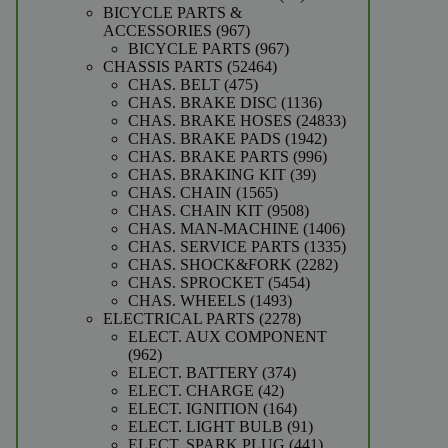
producten
BICYCLE PARTS &
967
ACCESSORIES
967
producten
967
BICYCLE PARTS
967
52464
producten
CHASSIS PARTS
52464
475
producten
CHAS. BELT
475
producten
1136
CHAS. BRAKE DISC
1136
producten
24833
CHAS. BRAKE HOSES
24833
1942
producten
CHAS. BRAKE PADS
1942
producten
996
CHAS. BRAKE PARTS
996
39
producten
CHAS. BRAKING KIT
39
1565
producten
CHAS. CHAIN
1565
producten
9508
CHAS. CHAIN KIT
9508
producten
1406
CHAS. MAN-MACHINE
1406
producten
1335
CHAS. SERVICE PARTS
1335
2282
producten
CHAS. SHOCK&FORK
2282
5454
producten
CHAS. SPROCKET
5454
1493
producten
CHAS. WHEELS
1493
producten
2278
ELECTRICAL PARTS
2278
producten
ELECT. AUX COMPONENT
962
962
producten
374
ELECT. BATTERY
374
42
producten
ELECT. CHARGE
42
producten
164
ELECT. IGNITION
164
producten
91
ELECT. LIGHT BULB
91
producten
441
ELECT. SPARK PLUG
441