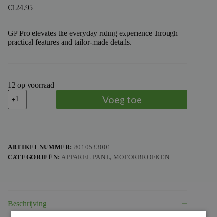
€
124.95
GP Pro elevates the everyday riding experience through
practical features and tailor-made details.
12 op voorraad
TROY
Voeg toe
LEE
DESIGNS
-
TLD
PANTS
GP
ARTIKELNUMMER:
8010533001
PRO
CATEGORIEËN:
APPAREL PANT
,
MOTORBROEKEN
ROLLER
YTH,
NYE,
18
aantal
Beschrijving