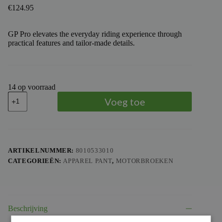
€
124.95
GP Pro elevates the everyday riding experience through
practical features and tailor-made details.
14 op voorraad
TROY
Voeg toe
LEE
DESIGNS
-
TLD
PANTS
GP
ARTIKELNUMMER:
8010533010
PRO
CATEGORIEËN:
APPAREL PANT
,
MOTORBROEKEN
ROLLER
YTH,
BLK,
24
aantal
Beschrijving