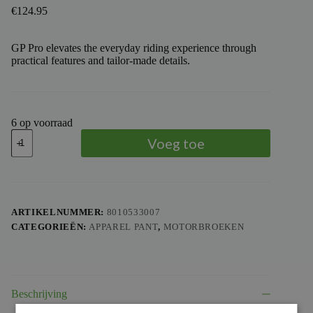
€
124.95
GP Pro elevates the everyday riding experience through
practical features and tailor-made details.
6 op voorraad
TROY
Voeg toe
LEE
DESIGNS
-
TLD
PANTS
GP
ARTIKELNUMMER:
8010533007
PRO
CATEGORIEËN:
APPAREL PANT
,
MOTORBROEKEN
ROLLER
YTH,
BLK,
18
aantal
Beschrijving