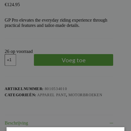
€
124.95
GP Pro elevates the everyday riding experience through
practical features and tailor-made details.
26 op voorraad
TROY
Voeg toe
LEE
DESIGNS
-
TLD
PANTS
GP
ARTIKELNUMMER:
8010534010
PRO
CATEGORIEËN:
APPAREL PANT
,
MOTORBROEKEN
FRAMEWORK
YTH,
CAR,
24
aantal
Beschrijving