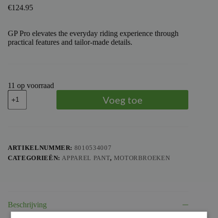
€
124.95
GP Pro elevates the everyday riding experience through
practical features and tailor-made details.
11 op voorraad
TROY
Voeg toe
LEE
DESIGNS
-
TLD
PANTS
GP
ARTIKELNUMMER:
8010534007
PRO
CATEGORIEËN:
APPAREL PANT
,
MOTORBROEKEN
FRAMEWORK
YTH,
CAR,
18
aantal
Beschrijving