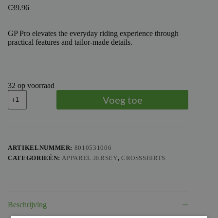
€
39.96
GP Pro elevates the everyday riding experience through
practical features and tailor-made details.
32 op voorraad
TROY
Voeg toe
LEE
DESIGNS
-
TLD
JERSEY
GP
ARTIKELNUMMER:
8010531006
PRO
CATEGORIEËN:
APPAREL JERSEY
,
CROSSSHIRTS
FRAMEWORK
YT,
CAR,
YXS
aantal
Beschrijving