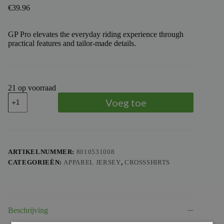
€
39.96
GP Pro elevates the everyday riding experience through
practical features and tailor-made details.
21 op voorraad
TROY
Voeg toe
LEE
DESIGNS
-
TLD
JERSEY
GP
ARTIKELNUMMER:
8010531008
PRO
CATEGORIEËN:
APPAREL JERSEY
,
CROSSSHIRTS
FRAMEWORK
YT,
CAR,
YM
aantal
Beschrijving