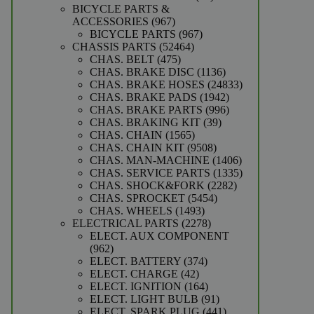
producten
BICYCLE PARTS &
967
ACCESSORIES
967
producten
967
BICYCLE PARTS
967
52464
producten
CHASSIS PARTS
52464
475
producten
CHAS. BELT
475
producten
1136
CHAS. BRAKE DISC
1136
producten
24833
CHAS. BRAKE HOSES
24833
1942
producten
CHAS. BRAKE PADS
1942
producten
996
CHAS. BRAKE PARTS
996
39
producten
CHAS. BRAKING KIT
39
1565
producten
CHAS. CHAIN
1565
producten
9508
CHAS. CHAIN KIT
9508
producten
1406
CHAS. MAN-MACHINE
1406
producten
1335
CHAS. SERVICE PARTS
1335
2282
producten
CHAS. SHOCK&FORK
2282
5454
producten
CHAS. SPROCKET
5454
1493
producten
CHAS. WHEELS
1493
producten
2278
ELECTRICAL PARTS
2278
producten
ELECT. AUX COMPONENT
962
962
producten
374
ELECT. BATTERY
374
42
producten
ELECT. CHARGE
42
producten
164
ELECT. IGNITION
164
producten
91
ELECT. LIGHT BULB
91
producten
441
ELECT. SPARK PLUG
441