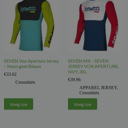
SEVEN Vox Aperture Jersey
SEVEN MX – SEVEN
– Neon geel/Blauw
JERSEY VOX APERTURE,
NVY, 3XL
€
33.02
€
39.96
Crossshirts
APPAREL JERSEY
,
Crossshirts
Voeg toe
Voeg toe