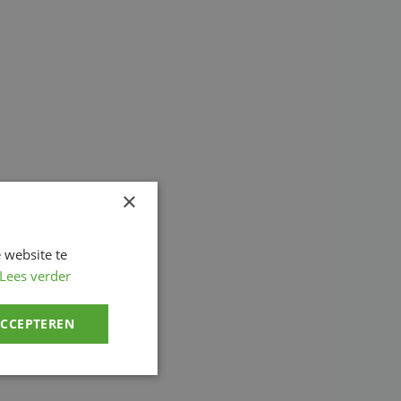
×
 website te
Lees verder
ACCEPTEREN