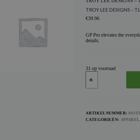
TROY LEE DESIGNS – 
TROY LEE DESIGNS – T
€
39.96
GP Pro elevates the everyda
details.
31 op voorraad
TROY
LEE
DESIGNS
-
TLD
JERSEY
GP
PRO
ARTIKELNUMMER:
8010
FRAMEWORK
CATEGORIEËN:
APPAREL
YT,
BLK,
YS
aantal