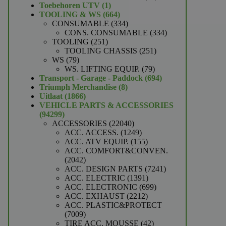
1
producten
Toebehoren UTV
1
product
664
TOOLING & WS
664
producten
334
CONSUMABLE
334
producten
334
CONS. CONSUMABLE
334
251
producten
TOOLING
251
producten
251
TOOLING CHASSIS
251
79
producten
WS
79
producten
79
WS. LIFTING EQUIP.
79
producten
694
Transport - Garage - Paddock
694
8
producten
Triumph Merchandise
8
1866
producten
Uitlaat
1866
producten
VEHICLE PARTS & ACCESSORIES
94299
94299
producten
22040
ACCESSORIES
22040
producten
1249
ACC. ACCESS.
1249
producten
155
ACC. ATV EQUIP.
155
producten
ACC. COMFORT&CONVEN.
2042
2042
producten
7241
ACC. DESIGN PARTS
7241
1391
producten
ACC. ELECTRIC
1391
producten
699
ACC. ELECTRONIC
699
2212
producten
ACC. EXHAUST
2212
producten
ACC. PLASTIC&PROTECT
7009
7009
producten
42
TIRE ACC. MOUSSE
42