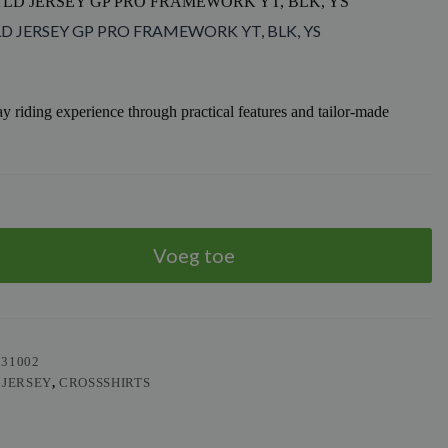
TLD JERSEY GP PRO FRAMEWORK YT, BLK, YS
LD JERSEY GP PRO FRAMEWORK YT, BLK, YS
y riding experience through practical features and tailor-made
Voeg toe
531002
 JERSEY
,
CROSSSHIRTS