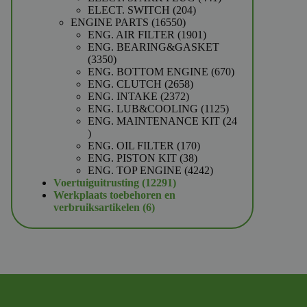
204
producten
ELECT. SWITCH
204
16550
producten
ENGINE PARTS
16550
producten
1901
ENG. AIR FILTER
1901
producten
ENG. BEARING&GASKET
3350
3350
producten
670
ENG. BOTTOM ENGINE
670
2658
producten
ENG. CLUTCH
2658
2372
producten
ENG. INTAKE
2372
producten
1125
ENG. LUB&COOLING
1125
producten
ENG. MAINTENANCE KIT
24
24
producten
170
ENG. OIL FILTER
170
38
producten
ENG. PISTON KIT
38
producten
4242
ENG. TOP ENGINE
4242
12291
producten
Voertuiguitrusting
12291
producten
Werkplaats toebehoren en
6
verbruiksartikelen
6
producten