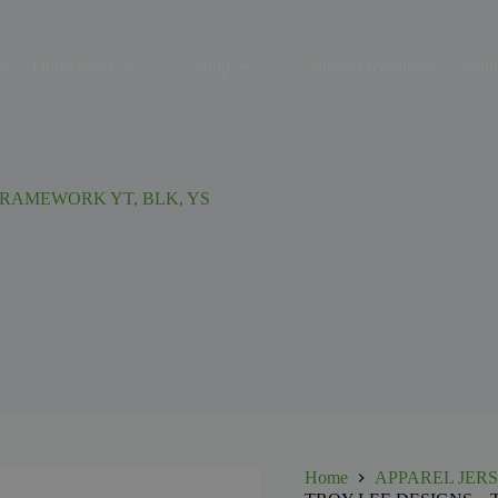
s
Onderhoud
Shop
Motor Occasions
Aanh
FRAMEWORK YT, BLK, YS
Home
APPAREL JER