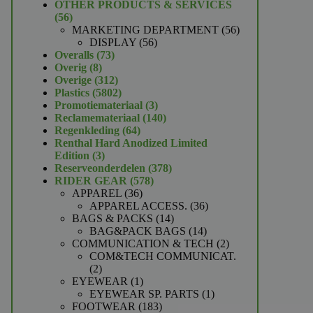
product
OTHER PRODUCTS & SERVICES
56
56
producten
56
MARKETING DEPARTMENT
56
56
producten
DISPLAY
56
73
producten
Overalls
73
8
producten
Overig
8
producten
312
Overige
312
producten
5802
Plastics
5802
producten
3
Promotiemateriaal
3
producten
140
Reclamemateriaal
140
64
producten
Regenkleding
64
producten
Renthal Hard Anodized Limited
3
Edition
3
producten
378
Reserveonderdelen
378
578
producten
RIDER GEAR
578
36
producten
APPAREL
36
producten
36
APPAREL ACCESS.
36
14
producten
BAGS & PACKS
14
producten
14
BAG&PACK BAGS
14
producten
2
COMMUNICATION & TECH
2
producten
COM&TECH COMMUNICAT.
2
2
producten
1
EYEWEAR
1
product
1
EYEWEAR SP. PARTS
1
183
product
FOOTWEAR
183