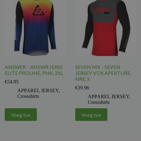
ANSWER – ANSWR JERSE
SEVEN MX – SEVEN
ELITE PROLINE, PNK, 2XL
JERSEY VOX APERTURE,
NRE, S
€
54.95
€
39.96
APPAREL JERSEY
,
Crossshirts
APPAREL JERSEY
,
Crossshirts
Voeg toe
Voeg toe