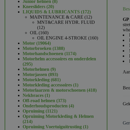
product
8
Junior helmen
8
20
producten
Kneesliders
20
Bes
producten
172
LIQUIDS & LUBRICANTS
172
producten
12
MAINTENANCE & CARE
12
GP 
producten
MNT&CARE HYDR. FLUID
str
12
12
wher
producten
160
OIL
160
producten
160
OIL ENGINE 4-STROKE
160
19064
producten
Motor
19064
producten
1388
Motorbroeken
1388
producten
1174
Motorhandschoenen
1174
producten
Motorhelm accessoires en onderdelen
295
295
producten
9
Motorhelmen
9
Aan
producten
893
Motorjassen
893
producten
681
Motorkleding
681
producten
1
Motorkleding accessoires
1
Beo
product
418
Motorlaarzen & motorschoenen
418
1
producten
Nekbraces
1
product
373
Off-road helmen
373
Gek
producten
4
Onderhoudsproducten
4
1121
producten
Opruiming
1121
producten
Opruiming Motorkleding & Helmen
214
214
Ger
producten
1
Opruiming Voertuiguitrusting
1