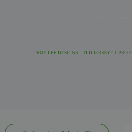
Ga
naar
de
Home
Over on
inhoud
TROY LEE DESIGNS – TLD JERSEY GP PRO 