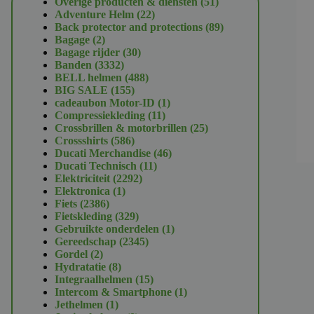
51
Overige producten & diensten
51
22
producten
Adventure Helm
22
producten
89
Back protector and protections
89
2
producten
Bagage
2
producten
30
Bagage rijder
30
3332
producten
Banden
3332
producten
488
BELL helmen
488
155
producten
BIG SALE
155
producten
1
cadeaubon Motor-ID
1
11
product
Compressiekleding
11
producten
25
Crossbrillen & motorbrillen
25
586
producten
Crossshirts
586
producten
46
Ducati Merchandise
46
11
producten
Ducati Technisch
11
2292
producten
Elektriciteit
2292
1
producten
Elektronica
1
2386
product
Fiets
2386
producten
329
Fietskleding
329
producten
1
Gebruikte onderdelen
1
2345
product
Gereedschap
2345
2
producten
Gordel
2
producten
8
Hydratatie
8
producten
15
Integraalhelmen
15
producten
1
Intercom & Smartphone
1
1
product
Jethelmen
1