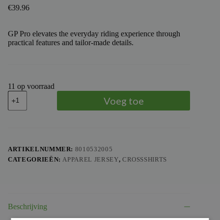
€
39.96
GP Pro elevates the everyday riding experience through
practical features and tailor-made details.
11 op voorraad
TROY
Voeg toe
LEE
DESIGNS
-
TLD
JERSEY
GP
ARTIKELNUMMER:
8010532005
PRO
CATEGORIEËN:
APPAREL JERSEY
,
CROSSSHIRTS
CYCLOPS
YTH,
NYE,
YXL
aantal
Beschrijving