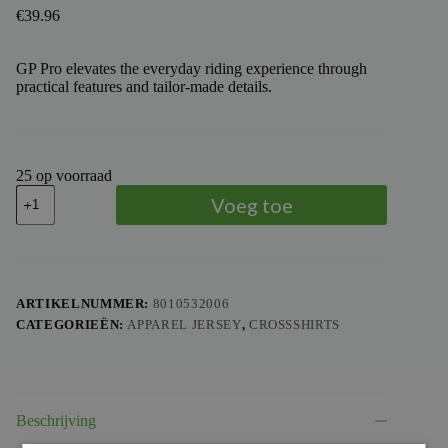
€
39.96
GP Pro elevates the everyday riding experience through
practical features and tailor-made details.
25 op voorraad
TROY
Voeg toe
LEE
DESIGNS
-
TLD
JERSEY
GP
ARTIKELNUMMER:
8010532006
PRO
CATEGORIEËN:
APPAREL JERSEY
,
CROSSSHIRTS
CYCLOPS
YTH,
BLK,
YXS
aantal
Beschrijving