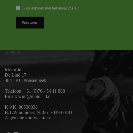
Ik ga akkoord met het privacybeleid.
Versturen
ADRES
Motor-id
De Lind 17
4841 KC Prinsenbeek
Telefoon:
+31 (0)76 - 54 11 888
Email:
wim@motor-id.nl
K.v.K: 80530338
B.T.W-nummer: NL861703947B01
Algemene voorwaarden