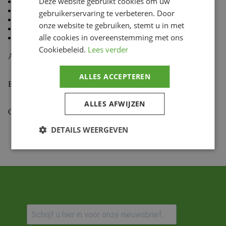
Deze website gebruikt cookies om uw
80 % Coton, 20 % Polyester
Doublure en molleton à l’intérieur
gebruikerservaring te verbeteren. Door
Coupe standard TLD
onze website te gebruiken, stemt u in met
Capuche doublée
alle cookies in overeenstemming met ons
Cordon de capuche avec embouts doux au toucher
Cookiebeleid.
Lees verder
Aanvullende informatie
ALLES ACCEPTEREN
Beoordelingen (0)
ALLES AFWIJZEN
Gekoppelde Motoren
DETAILS WEERGEVEN