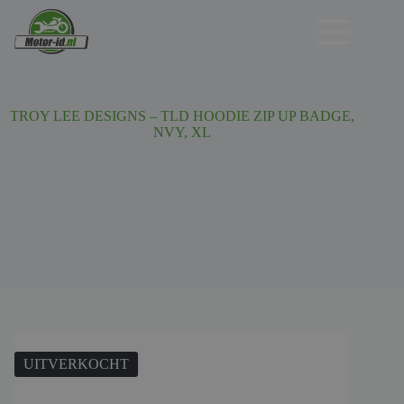
Ga
naar
de
inhoud
TROY LEE DESIGNS – TLD HOODIE ZIP UP BADGE,
NVY, XL
UITVERKOCHT