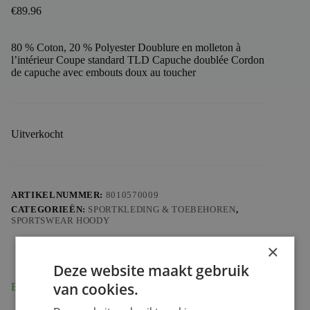
€
89.96
80 % Coton, 20 % Polyester Doublure en molleton à
l’intérieur Coupe standard TLD Capuche doublée Cordon
de capuche avec embouts doux au toucher
Uitverkocht
ARTIKELNUMMER:
8010570009
CATEGORIEËN:
SPORTKLEDING & TOEBEHOREN
,
SPORTSWEAR HOODY
×
Deze website maakt gebruik
van cookies.
Beschrijving