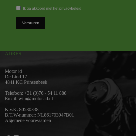
Ik ga akkoord met het privacybeleid.
Versturen
ADRES
Motor-id
De Lind 17
4841 KC Prinsenbeek
Telefoon:
+31 (0)76 - 54 11 888
Email:
wim@motor-id.nl
K.v.K: 80530338
B.T.W-nummer: NL861703947B01
Algemene voorwaarden