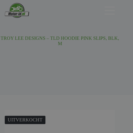
Ga
naar
de
inhoud
TROY LEE DESIGNS – TLD HOODIE PINK SLIPS, BLK,
M
UITVERKOCHT