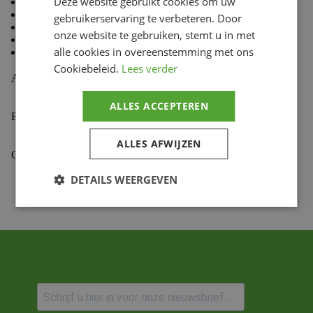
Deze website gebruikt cookies om uw
80 % Coton, 20 % Polyester
Doublure en molleton à l’intérieur
gebruikerservaring te verbeteren. Door
Coupe standard TLD
onze website te gebruiken, stemt u in met
Capuche doublée
alle cookies in overeenstemming met ons
Cordon de capuche avec embouts doux au toucher
Cookiebeleid.
Lees verder
Aanvullende informatie
ALLES ACCEPTEREN
Beoordelingen (0)
ALLES AFWIJZEN
Gekoppelde Motoren
DETAILS WEERGEVEN