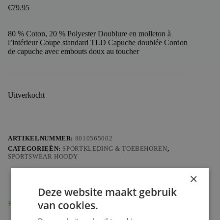
€
79.95
80 % Coton, 20 % Polyester Doublure en molleton à
l’intérieur Coupe standard TLD Capuche doublée Cordon
de capuche avec embouts doux au toucher
Uitverkocht
ARTIKELNUMMER:
8010565002
CATEGORIEËN:
SPORTKLEDING & TOEBEHOREN
,
SPORTSWEAR HOODY
×
Deze website maakt gebruik
van cookies.
Beschrijving