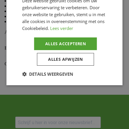
Deze website gebruikt cookies om uw
80 % Coton, 20 % Polyester
Doublure en molleton à l’intérieur
gebruikerservaring te verbeteren. Door
Coupe standard TLD
onze website te gebruiken, stemt u in met
Capuche doublée
alle cookies in overeenstemming met ons
Cordon de capuche avec embouts doux au toucher
Cookiebeleid.
Lees verder
Aanvullende informatie
ALLES ACCEPTEREN
Beoordelingen (0)
ALLES AFWIJZEN
Gekoppelde Motoren
DETAILS WEERGEVEN