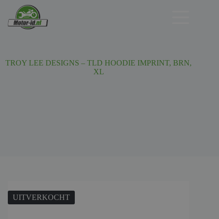
Ga
naar
de
inhoud
TROY LEE DESIGNS – TLD HOODIE IMPRINT, BRN,
XL
UITVERKOCHT