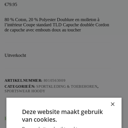
€
79.95
80 % Coton, 20 % Polyester Doublure en molleton à
l’intérieur Coupe standard TLD Capuche doublée Cordon
de capuche avec embouts doux au toucher
Uitverkocht
ARTIKELNUMMER:
8010563009
CATEGORIEËN:
SPORTKLEDING & TOEBEHOREN
,
SPORTSWEAR HOODY
×
Deze website maakt gebruik
van cookies.
Beschrijving