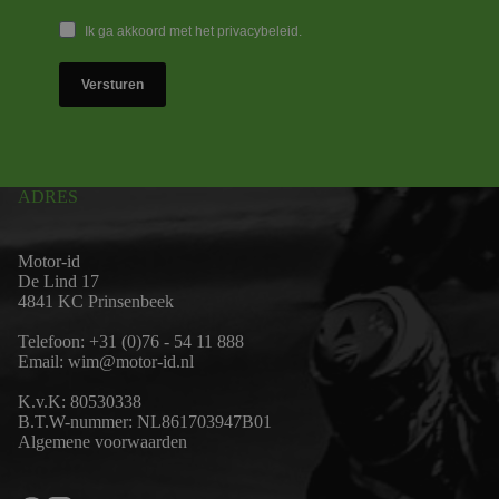
Ik ga akkoord met het privacybeleid.
Versturen
ADRES
Motor-id
De Lind 17
4841 KC Prinsenbeek
Telefoon:
+31 (0)76 - 54 11 888
Email:
wim@motor-id.nl
K.v.K: 80530338
B.T.W-nummer: NL861703947B01
Algemene voorwaarden