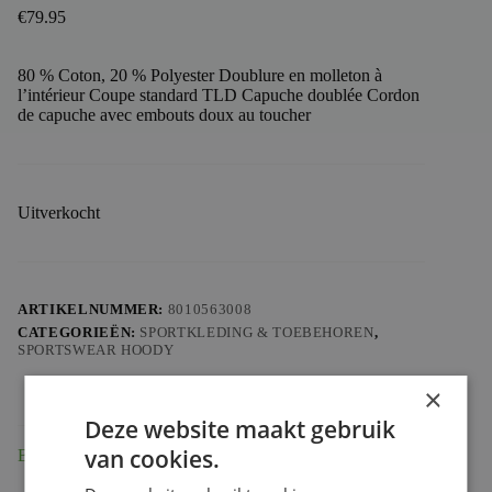
€
79.95
80 % Coton, 20 % Polyester Doublure en molleton à
l’intérieur Coupe standard TLD Capuche doublée Cordon
de capuche avec embouts doux au toucher
Uitverkocht
ARTIKELNUMMER:
8010563008
CATEGORIEËN:
SPORTKLEDING & TOEBEHOREN
,
SPORTSWEAR HOODY
×
Deze website maakt gebruik
van cookies.
Beschrijving