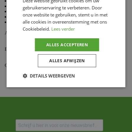
Deze website gebruikt cookies om uw
80 % Coton, 20 % Polyester
Doublure en molleton à l’intérieur
gebruikerservaring te verbeteren. Door
Coupe standard TLD
onze website te gebruiken, stemt u in met
Capuche doublée
alle cookies in overeenstemming met ons
Cordon de capuche avec embouts doux au toucher
Cookiebeleid.
Lees verder
Aanvullende informatie
ALLES ACCEPTEREN
Beoordelingen (0)
ALLES AFWIJZEN
Gekoppelde Motoren
DETAILS WEERGEVEN