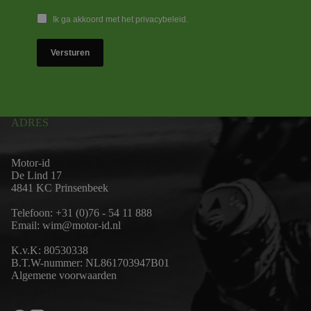
Ik ga akkoord met het privacybeleid.
Versturen
ADRES
Motor-id
De Lind 17
4841 KC Prinsenbeek
Telefoon:
+31 (0)76 - 54 11 888
Email:
wim@motor-id.nl
K.v.K: 80530338
B.T.W-nummer: NL861703947B01
Algemene voorwaarden