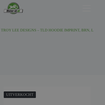
Ga
naar
de
inhoud
TROY LEE DESIGNS – TLD HOODIE IMPRINT, BRN, L
UITVERKOCHT