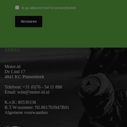
Ik ga akkoord met het privacybeleid.
Versturen
ADRES
Motor-id
De Lind 17
4841 KC Prinsenbeek
Telefoon:
+31 (0)76 - 54 11 888
Email:
wim@motor-id.nl
K.v.K: 80530338
B.T.W-nummer: NL861703947B01
Algemene voorwaarden