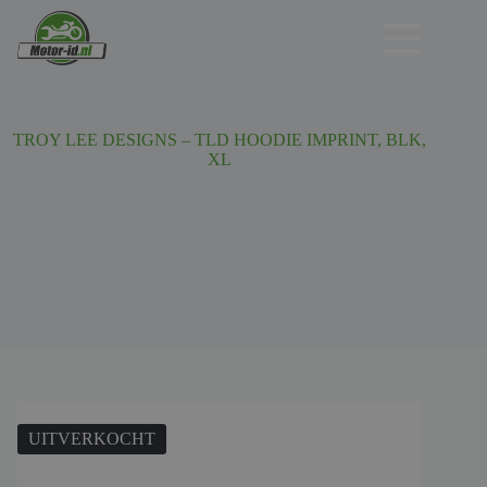
Ga
naar
de
inhoud
TROY LEE DESIGNS – TLD HOODIE IMPRINT, BLK,
XL
UITVERKOCHT