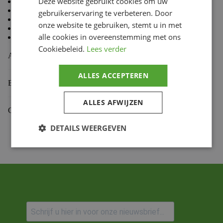
Deze website gebruikt cookies om uw
80 % Coton, 20 % Polyester
Doublure en molleton à l’intérieur
gebruikerservaring te verbeteren. Door
Coupe standard TLD
onze website te gebruiken, stemt u in met
Capuche doublée
alle cookies in overeenstemming met ons
Cordon de capuche avec embouts doux au toucher
Cookiebeleid.
Lees verder
Aanvullende informatie
ALLES ACCEPTEREN
Beoordelingen (0)
ALLES AFWIJZEN
Gekoppelde Motoren
DETAILS WEERGEVEN