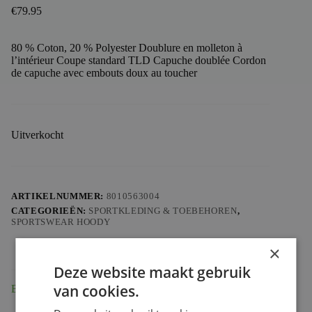
€
79.95
80 % Coton, 20 % Polyester Doublure en molleton à
l’intérieur Coupe standard TLD Capuche doublée Cordon
de capuche avec embouts doux au toucher
Uitverkocht
ARTIKELNUMMER:
8010563004
CATEGORIEËN:
SPORTKLEDING & TOEBEHOREN
,
SPORTSWEAR HOODY
×
Deze website maakt gebruik
van cookies.
Beschrijving