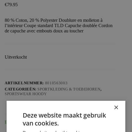
€
79.95
80 % Coton, 20 % Polyester Doublure en molleton à
l’intérieur Coupe standard TLD Capuche doublée Cordon
de capuche avec embouts doux au toucher
Uitverkocht
ARTIKELNUMMER:
8010563003
CATEGORIEËN:
SPORTKLEDING & TOEBEHOREN
,
SPORTSWEAR HOODY
×
Deze website maakt gebruik
van cookies.
Beschrijving