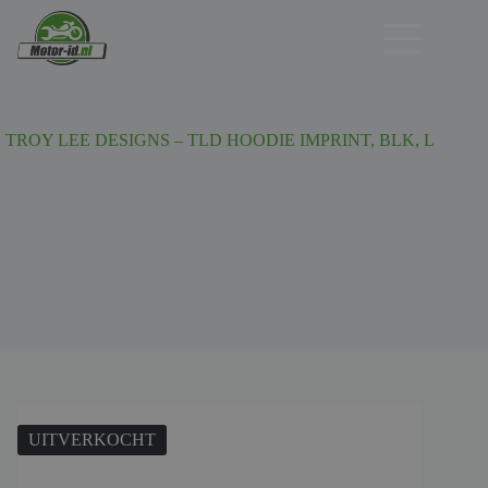
Ga
naar
de
inhoud
TROY LEE DESIGNS – TLD HOODIE IMPRINT, BLK, L
UITVERKOCHT