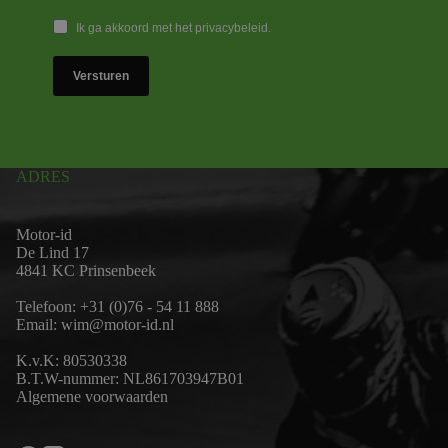
Ik ga akkoord met het privacybeleid.
Versturen
ADRES
Motor-id
De Lind 17
4841 KC Prinsenbeek
Telefoon:
+31 (0)76 - 54 11 888
Email:
wim@motor-id.nl
K.v.K: 80530338
B.T.W-nummer: NL861703947B01
Algemene voorwaarden