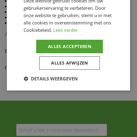
Deze website gebruikt cookies om uw
80 % Coton, 20 % Polyester
Doublure en molleton à l’intérieur
gebruikerservaring te verbeteren. Door
Coupe standard TLD
onze website te gebruiken, stemt u in met
Capuche doublée
alle cookies in overeenstemming met ons
Cordon de capuche avec embouts doux au toucher
Cookiebeleid.
Lees verder
Aanvullende informatie
ALLES ACCEPTEREN
Beoordelingen (0)
ALLES AFWIJZEN
Gekoppelde Motoren
DETAILS WEERGEVEN