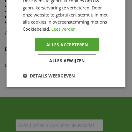
Deze website gebruikt cookies om uw
80 % Coton, 20 % Polyester
Doublure en molleton à l’intérieur
gebruikerservaring te verbeteren. Door
Coupe standard TLD
onze website te gebruiken, stemt u in met
Capuche doublée
alle cookies in overeenstemming met ons
Cordon de capuche avec embouts doux au toucher
Cookiebeleid.
Lees verder
Aanvullende informatie
ALLES ACCEPTEREN
Beoordelingen (0)
ALLES AFWIJZEN
Gekoppelde Motoren
DETAILS WEERGEVEN