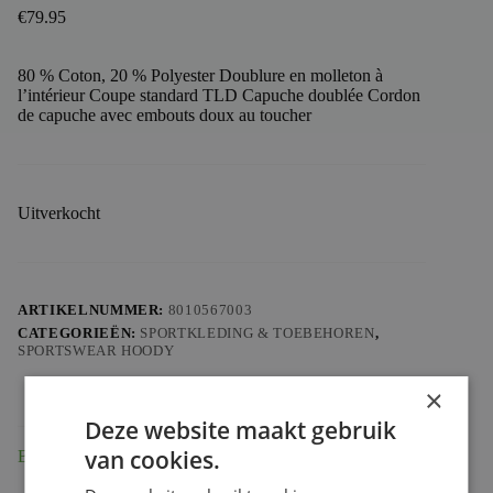
€
79.95
80 % Coton, 20 % Polyester Doublure en molleton à
l’intérieur Coupe standard TLD Capuche doublée Cordon
de capuche avec embouts doux au toucher
Uitverkocht
ARTIKELNUMMER:
8010567003
CATEGORIEËN:
SPORTKLEDING & TOEBEHOREN
,
SPORTSWEAR HOODY
×
Deze website maakt gebruik
van cookies.
Beschrijving