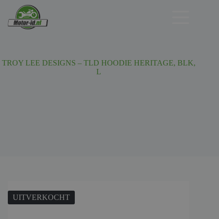
Ga
naar
de
inhoud
TROY LEE DESIGNS – TLD HOODIE HERITAGE, BLK,
L
UITVERKOCHT