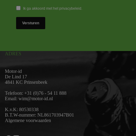
Ik ga akkoord met het privacybeleid.
Versturen
ADRES
Motor-id
De Lind 17
4841 KC Prinsenbeek
Telefoon:
+31 (0)76 - 54 11 888
Email:
wim@motor-id.nl
K.v.K: 80530338
B.T.W-nummer: NL861703947B01
Algemene voorwaarden