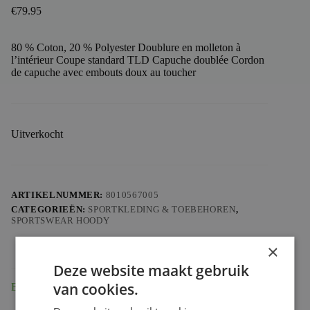
€
79.95
80 % Coton, 20 % Polyester Doublure en molleton à
l’intérieur Coupe standard TLD Capuche doublée Cordon
de capuche avec embouts doux au toucher
Uitverkocht
ARTIKELNUMMER:
8010567005
CATEGORIEËN:
SPORTKLEDING & TOEBEHOREN
,
SPORTSWEAR HOODY
×
Deze website maakt gebruik
van cookies.
Beschrijving