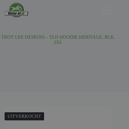
Ga
naar
de
inhoud
TROY LEE DESIGNS – TLD HOODIE HERITAGE, BLK,
2XL
UITVERKOCHT