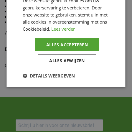
Deze website gebruikt cookies om uw
80 % Coton, 20 % Polyester
Doublure en molleton à l’intérieur
gebruikerservaring te verbeteren. Door
Coupe standard TLD
onze website te gebruiken, stemt u in met
Capuche doublée
alle cookies in overeenstemming met ons
Cordon de capuche avec embouts doux au toucher
Cookiebeleid.
Lees verder
Aanvullende informatie
ALLES ACCEPTEREN
Beoordelingen (0)
ALLES AFWIJZEN
Gekoppelde Motoren
DETAILS WEERGEVEN