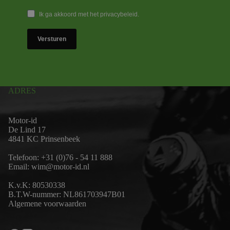
Ik ga akkoord met het privacybeleid.
Versturen
ADRES
Motor-id
De Lind 17
4841 KC Prinsenbeek
Telefoon:
+31 (0)76 - 54 11 888
Email:
wim@motor-id.nl
K.v.K: 80530338
B.T.W-nummer: NL861703947B01
Algemene voorwaarden