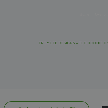
Ga
naar
de
Home
Over on
inhoud
TROY LEE DESIGNS – TLD HOODIE HA