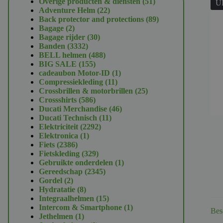
51
Overige producten & diensten
51
U
22
producten
Adventure Helm
22
producten
89
Back protector and protections
89
2
producten
Bagage
2
producten
30
Bagage rijder
30
3332
producten
Banden
3332
producten
488
BELL helmen
488
155
producten
BIG SALE
155
producten
1
cadeaubon Motor-ID
1
11
product
Compressiekleding
11
producten
25
Crossbrillen & motorbrillen
25
586
producten
Crossshirts
586
producten
46
Ducati Merchandise
46
11
producten
Ducati Technisch
11
2292
producten
Elektriciteit
2292
1
producten
Elektronica
1
2386
product
Fiets
2386
producten
329
Fietskleding
329
producten
1
Gebruikte onderdelen
1
2345
product
Gereedschap
2345
2
producten
Gordel
2
producten
8
Hydratatie
8
producten
15
Integraalhelmen
15
producten
1
Intercom & Smartphone
1
Bes
1
product
Jethelmen
1