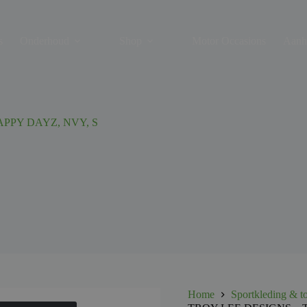
s
Onderhoud
Shop
Motor Occasions
Aanh
PPY DAYZ, NVY, S
Home
Sportkleding & t