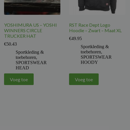
YOSHIMURA US – YOSHI
RST Race Dept Logo
WINNERS CIRCLE
Hoodie – Zwart – Maat XL
TRUCKER HAT
€
49.95
€
50.43
Sportkleding &
toebehoren
,
Sportkleding &
SPORTSWEAR
toebehoren
,
HOODY
SPORTSWEAR
HEAD
Voeg toe
Voeg toe