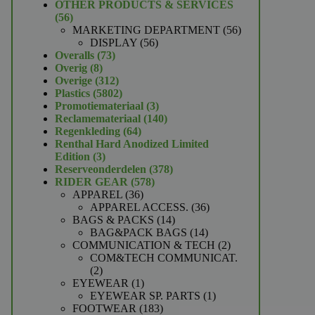
product
OTHER PRODUCTS & SERVICES
56
56
producten
56
MARKETING DEPARTMENT
56
56
producten
DISPLAY
56
73
producten
Overalls
73
8
producten
Overig
8
producten
312
Overige
312
producten
5802
Plastics
5802
producten
3
Promotiemateriaal
3
producten
140
Reclamemateriaal
140
64
producten
Regenkleding
64
producten
Renthal Hard Anodized Limited
3
Edition
3
producten
378
Reserveonderdelen
378
578
producten
RIDER GEAR
578
36
producten
APPAREL
36
producten
36
APPAREL ACCESS.
36
14
producten
BAGS & PACKS
14
producten
14
BAG&PACK BAGS
14
producten
2
COMMUNICATION & TECH
2
producten
COM&TECH COMMUNICAT.
2
2
producten
1
EYEWEAR
1
product
1
EYEWEAR SP. PARTS
1
183
product
FOOTWEAR
183