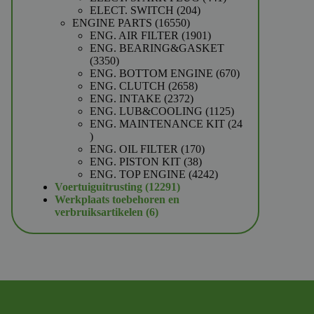
204
producten
ELECT. SWITCH
204
16550
producten
ENGINE PARTS
16550
producten
1901
ENG. AIR FILTER
1901
producten
ENG. BEARING&GASKET
3350
3350
producten
670
ENG. BOTTOM ENGINE
670
2658
producten
ENG. CLUTCH
2658
2372
producten
ENG. INTAKE
2372
producten
1125
ENG. LUB&COOLING
1125
producten
ENG. MAINTENANCE KIT
24
24
producten
170
ENG. OIL FILTER
170
38
producten
ENG. PISTON KIT
38
producten
4242
ENG. TOP ENGINE
4242
12291
producten
Voertuiguitrusting
12291
producten
Werkplaats toebehoren en
6
verbruiksartikelen
6
producten