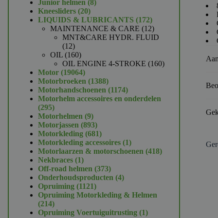
product
8
Junior helmen
8
20
producten
Kneesliders
20
producten
172
LIQUIDS & LUBRICANTS
172
producten
12
MAINTENANCE & CARE
12
producten
MNT&CARE HYDR. FLUID
12
12
producten
160
OIL
160
Aan
producten
160
OIL ENGINE 4-STROKE
160
19064
producten
Motor
19064
producten
1388
Motorbroeken
1388
Beo
producten
1174
Motorhandschoenen
1174
producten
Motorhelm accessoires en onderdelen
295
295
Gek
producten
9
Motorhelmen
9
producten
893
Motorjassen
893
producten
681
Motorkleding
681
producten
1
Motorkleding accessoires
1
Ger
product
418
Motorlaarzen & motorschoenen
418
1
producten
Nekbraces
1
product
373
Off-road helmen
373
producten
4
Onderhoudsproducten
4
1121
producten
Opruiming
1121
producten
Opruiming Motorkleding & Helmen
214
214
producten
1
Opruiming Voertuiguitrusting
1