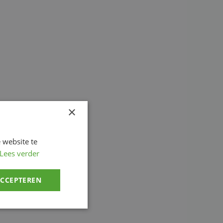
×
 website te
Lees verder
ACCEPTEREN