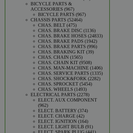
producten
BICYCLE PARTS &
967
ACCESSORIES
967
producten
967
BICYCLE PARTS
967
52464
producten
CHASSIS PARTS
52464
475
producten
CHAS. BELT
475
producten
1136
CHAS. BRAKE DISC
1136
producten
24833
CHAS. BRAKE HOSES
24833
1942
producten
CHAS. BRAKE PADS
1942
producten
996
CHAS. BRAKE PARTS
996
39
producten
CHAS. BRAKING KIT
39
1565
producten
CHAS. CHAIN
1565
producten
9508
CHAS. CHAIN KIT
9508
producten
1406
CHAS. MAN-MACHINE
1406
producten
1335
CHAS. SERVICE PARTS
1335
2282
producten
CHAS. SHOCK&FORK
2282
5454
producten
CHAS. SPROCKET
5454
1493
producten
CHAS. WHEELS
1493
producten
2278
ELECTRICAL PARTS
2278
producten
ELECT. AUX COMPONENT
962
962
producten
374
ELECT. BATTERY
374
42
producten
ELECT. CHARGE
42
producten
164
ELECT. IGNITION
164
producten
91
ELECT. LIGHT BULB
91
producten
441
ELECT. SPARK PLUG
441