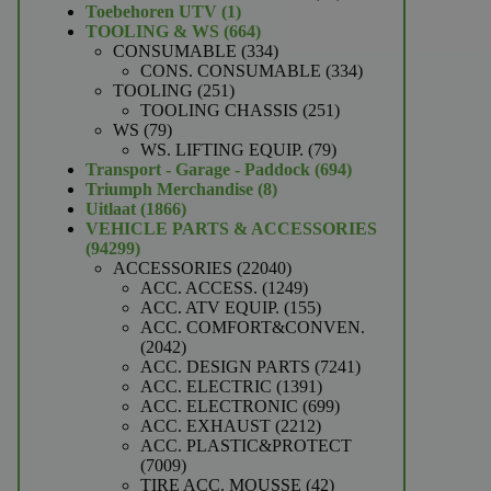
1
producten
Toebehoren UTV
1
product
664
TOOLING & WS
664
producten
334
CONSUMABLE
334
producten
334
CONS. CONSUMABLE
334
251
producten
TOOLING
251
producten
251
TOOLING CHASSIS
251
79
producten
WS
79
producten
79
WS. LIFTING EQUIP.
79
producten
694
Transport - Garage - Paddock
694
8
producten
Triumph Merchandise
8
1866
producten
Uitlaat
1866
producten
VEHICLE PARTS & ACCESSORIES
94299
94299
producten
22040
ACCESSORIES
22040
producten
1249
ACC. ACCESS.
1249
producten
155
ACC. ATV EQUIP.
155
producten
ACC. COMFORT&CONVEN.
2042
2042
producten
7241
ACC. DESIGN PARTS
7241
1391
producten
ACC. ELECTRIC
1391
producten
699
ACC. ELECTRONIC
699
2212
producten
ACC. EXHAUST
2212
producten
ACC. PLASTIC&PROTECT
7009
7009
producten
42
TIRE ACC. MOUSSE
42