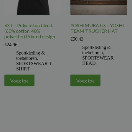
RST – Polycotton blend,
YOSHIMURA US – YOSHI
(60% cotton, 40%
TEAM TRUCKER HAT
polyester) Printed design
€
50.43
€
24.96
Sportkleding &
toebehoren
,
Sportkleding &
SPORTSWEAR
toebehoren
,
HEAD
SPORTSWEAR T-
SHIRT
Voeg toe
Voeg toe