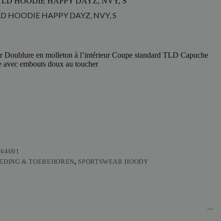
TLD HOODIE HAPPY DAYZ, NVY, S
LD HOODIE HAPPY DAYZ, NVY, S
r Doublure en molleton à l’intérieur Coupe standard TLD Capuche
 avec embouts doux au toucher
564001
EDING & TOEBEHOREN
,
SPORTSWEAR HOODY