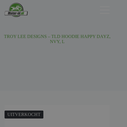
Ga
naar
de
inhoud
TROY LEE DESIGNS – TLD HOODIE HAPPY DAYZ,
NVY, L
UITVERKOCHT