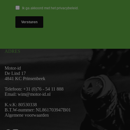
Ik ga akkoord met het privacybeleid.
Versturen
ADRES
Motor-id
De Lind 17
4841 KC Prinsenbeek
Telefoon:
+31 (0)76 - 54 11 888
Email:
wim@motor-id.nl
K.v.K: 80530338
B.T.W-nummer: NL861703947B01
Algemene voorwaarden