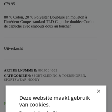
€
79.95
80 % Coton, 20 % Polyester Doublure en molleton à
l’intérieur Coupe standard TLD Capuche doublée Cordon
de capuche avec embouts doux au toucher
Uitverkocht
ARTIKELNUMMER:
8010564003
CATEGORIEËN:
SPORTKLEDING & TOEBEHOREN
,
SPORTSWEAR HOODY
×
Deze website maakt gebruik
van cookies.
Beschrijving