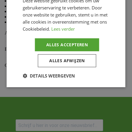
Deze website gebruikt cookies om uw
80 % Coton, 20 % Polyester
Doublure en molleton à l’intérieur
gebruikerservaring te verbeteren. Door
Coupe standard TLD
onze website te gebruiken, stemt u in met
Capuche doublée
alle cookies in overeenstemming met ons
Cordon de capuche avec embouts doux au toucher
Cookiebeleid.
Lees verder
Aanvullende informatie
ALLES ACCEPTEREN
Beoordelingen (0)
ALLES AFWIJZEN
Gekoppelde Motoren
DETAILS WEERGEVEN