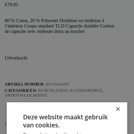
€
79.95
80 % Coton, 20 % Polyester Doublure en molleton à
l’intérieur Coupe standard TLD Capuche doublée Cordon
de capuche avec embouts doux au toucher
Uitverkocht
ARTIKELNUMMER:
8010564009
CATEGORIEËN:
SPORTKLEDING & TOEBEHOREN
,
SPORTSWEAR HOODY
×
Deze website maakt gebruik
van cookies.
Beschrijving