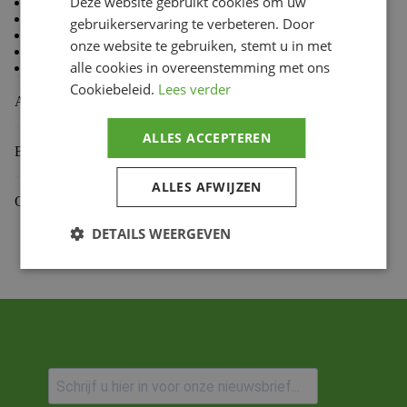
Deze website gebruikt cookies om uw
80 % Coton, 20 % Polyester
Doublure en molleton à l’intérieur
gebruikerservaring te verbeteren. Door
Coupe standard TLD
onze website te gebruiken, stemt u in met
Capuche doublée
alle cookies in overeenstemming met ons
Cordon de capuche avec embouts doux au toucher
Cookiebeleid.
Lees verder
Aanvullende informatie
ALLES ACCEPTEREN
Beoordelingen (0)
ALLES AFWIJZEN
Gekoppelde Motoren
DETAILS WEERGEVEN