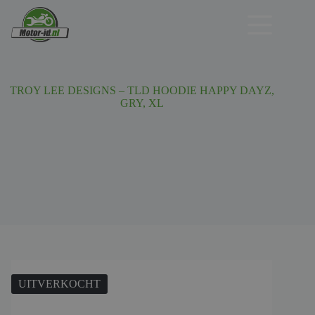
Ga
naar
de
inhoud
TROY LEE DESIGNS – TLD HOODIE HAPPY DAYZ,
GRY, XL
UITVERKOCHT