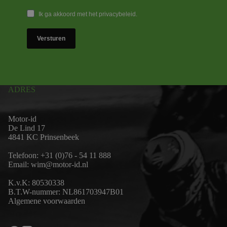
Ik ga akkoord met het privacybeleid.
Versturen
ADRES
Motor-id
De Lind 17
4841 KC Prinsenbeek
Telefoon:
+31 (0)76 - 54 11 888
Email:
wim@motor-id.nl
K.v.K: 80530338
B.T.W-nummer: NL861703947B01
Algemene voorwaarden