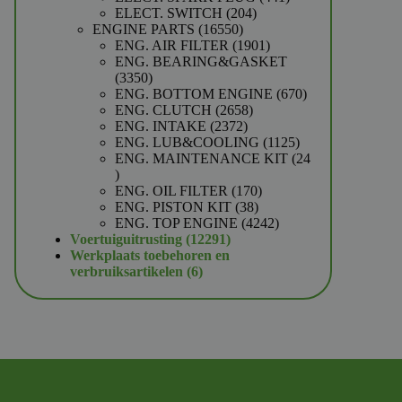
204
producten
ELECT. SWITCH
204
16550
producten
ENGINE PARTS
16550
producten
1901
ENG. AIR FILTER
1901
producten
ENG. BEARING&GASKET
3350
3350
producten
670
ENG. BOTTOM ENGINE
670
2658
producten
ENG. CLUTCH
2658
2372
producten
ENG. INTAKE
2372
producten
1125
ENG. LUB&COOLING
1125
producten
ENG. MAINTENANCE KIT
24
24
producten
170
ENG. OIL FILTER
170
38
producten
ENG. PISTON KIT
38
producten
4242
ENG. TOP ENGINE
4242
12291
producten
Voertuiguitrusting
12291
producten
Werkplaats toebehoren en
6
verbruiksartikelen
6
producten