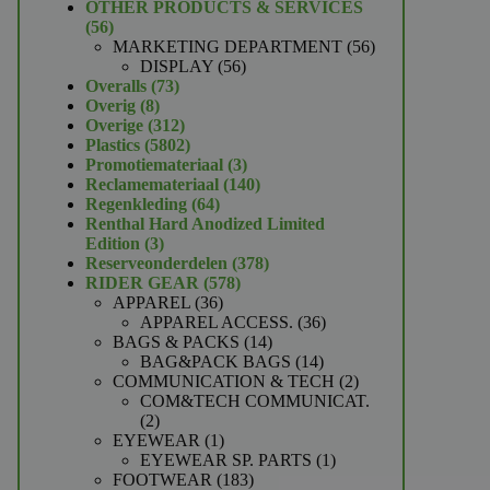
product
OTHER PRODUCTS & SERVICES
56
56
producten
56
MARKETING DEPARTMENT
56
56
producten
DISPLAY
56
73
producten
Overalls
73
8
producten
Overig
8
producten
312
Overige
312
producten
5802
Plastics
5802
producten
3
Promotiemateriaal
3
producten
140
Reclamemateriaal
140
64
producten
Regenkleding
64
producten
Renthal Hard Anodized Limited
3
Edition
3
producten
378
Reserveonderdelen
378
578
producten
RIDER GEAR
578
36
producten
APPAREL
36
producten
36
APPAREL ACCESS.
36
14
producten
BAGS & PACKS
14
producten
14
BAG&PACK BAGS
14
producten
2
COMMUNICATION & TECH
2
producten
COM&TECH COMMUNICAT.
2
2
producten
1
EYEWEAR
1
product
1
EYEWEAR SP. PARTS
1
183
product
FOOTWEAR
183