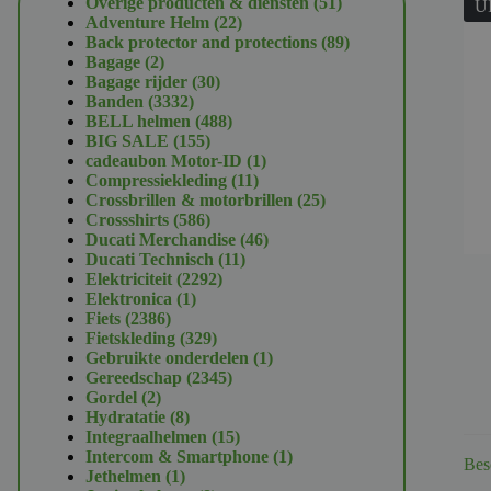
51
Overige producten & diensten
51
U
22
producten
Adventure Helm
22
producten
89
Back protector and protections
89
2
producten
Bagage
2
producten
30
Bagage rijder
30
3332
producten
Banden
3332
producten
488
BELL helmen
488
155
producten
BIG SALE
155
producten
1
cadeaubon Motor-ID
1
11
product
Compressiekleding
11
producten
25
Crossbrillen & motorbrillen
25
586
producten
Crossshirts
586
producten
46
Ducati Merchandise
46
11
producten
Ducati Technisch
11
2292
producten
Elektriciteit
2292
1
producten
Elektronica
1
2386
product
Fiets
2386
producten
329
Fietskleding
329
producten
1
Gebruikte onderdelen
1
2345
product
Gereedschap
2345
2
producten
Gordel
2
producten
8
Hydratatie
8
producten
15
Integraalhelmen
15
producten
1
Intercom & Smartphone
1
Bes
1
product
Jethelmen
1