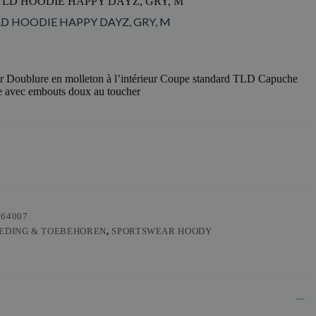
TLD HOODIE HAPPY DAYZ, GRY, M
LD HOODIE HAPPY DAYZ, GRY, M
r Doublure en molleton à l’intérieur Coupe standard TLD Capuche
 avec embouts doux au toucher
564007
EDING & TOEBEHOREN
,
SPORTSWEAR HOODY