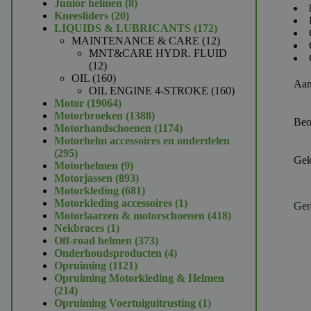
product
8
Junior helmen
8
20
producten
Kneesliders
20
producten
172
LIQUIDS & LUBRICANTS
172
producten
12
MAINTENANCE & CARE
12
producten
MNT&CARE HYDR. FLUID
12
12
producten
160
OIL
160
Aan
producten
160
OIL ENGINE 4-STROKE
160
19064
producten
Motor
19064
producten
1388
Motorbroeken
1388
Beo
producten
1174
Motorhandschoenen
1174
producten
Motorhelm accessoires en onderdelen
295
295
Gek
producten
9
Motorhelmen
9
producten
893
Motorjassen
893
producten
681
Motorkleding
681
producten
1
Motorkleding accessoires
1
Ger
product
418
Motorlaarzen & motorschoenen
418
1
producten
Nekbraces
1
product
373
Off-road helmen
373
producten
4
Onderhoudsproducten
4
1121
producten
Opruiming
1121
producten
Opruiming Motorkleding & Helmen
214
214
producten
1
Opruiming Voertuiguitrusting
1