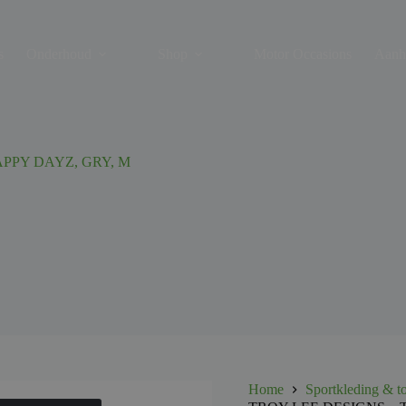
s
Onderhoud
Shop
Motor Occasions
Aanh
PPY DAYZ, GRY, M
Home
Sportkleding & t