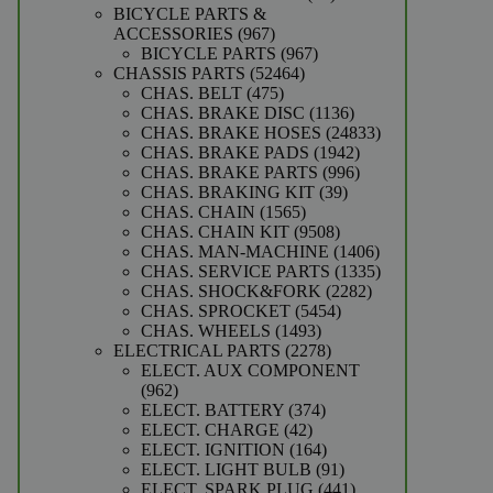
producten
BICYCLE PARTS &
967
ACCESSORIES
967
producten
967
BICYCLE PARTS
967
52464
producten
CHASSIS PARTS
52464
475
producten
CHAS. BELT
475
producten
1136
CHAS. BRAKE DISC
1136
producten
24833
CHAS. BRAKE HOSES
24833
1942
producten
CHAS. BRAKE PADS
1942
producten
996
CHAS. BRAKE PARTS
996
39
producten
CHAS. BRAKING KIT
39
1565
producten
CHAS. CHAIN
1565
producten
9508
CHAS. CHAIN KIT
9508
producten
1406
CHAS. MAN-MACHINE
1406
producten
1335
CHAS. SERVICE PARTS
1335
2282
producten
CHAS. SHOCK&FORK
2282
5454
producten
CHAS. SPROCKET
5454
1493
producten
CHAS. WHEELS
1493
producten
2278
ELECTRICAL PARTS
2278
producten
ELECT. AUX COMPONENT
962
962
producten
374
ELECT. BATTERY
374
42
producten
ELECT. CHARGE
42
producten
164
ELECT. IGNITION
164
producten
91
ELECT. LIGHT BULB
91
producten
441
ELECT. SPARK PLUG
441