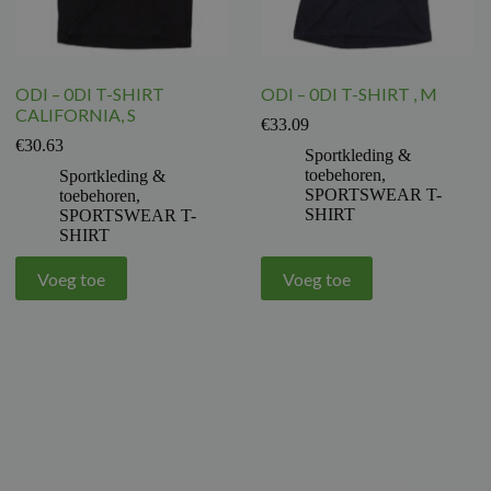
ODI – 0DI T-SHIRT
ODI – 0DI T-SHIRT , M
CALIFORNIA, S
€
33.09
€
30.63
Sportkleding &
toebehoren
,
Sportkleding &
SPORTSWEAR T-
toebehoren
,
SHIRT
SPORTSWEAR T-
SHIRT
Voeg toe
Voeg toe