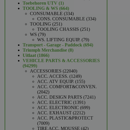
1
producten
Toebehoren UTV
1
product
664
TOOLING & WS
664
producten
334
CONSUMABLE
334
producten
334
CONS. CONSUMABLE
334
251
producten
TOOLING
251
producten
251
TOOLING CHASSIS
251
79
producten
WS
79
producten
79
WS. LIFTING EQUIP.
79
producten
694
Transport - Garage - Paddock
694
8
producten
Triumph Merchandise
8
1866
producten
Uitlaat
1866
producten
VEHICLE PARTS & ACCESSORIES
94299
94299
producten
22040
ACCESSORIES
22040
producten
1249
ACC. ACCESS.
1249
producten
155
ACC. ATV EQUIP.
155
producten
ACC. COMFORT&CONVEN.
2042
2042
producten
7241
ACC. DESIGN PARTS
7241
1391
producten
ACC. ELECTRIC
1391
producten
699
ACC. ELECTRONIC
699
2212
producten
ACC. EXHAUST
2212
producten
ACC. PLASTIC&PROTECT
7009
7009
producten
42
TIRE ACC. MOUSSE
42