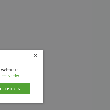
×
 website te
Lees verder
ACCEPTEREN