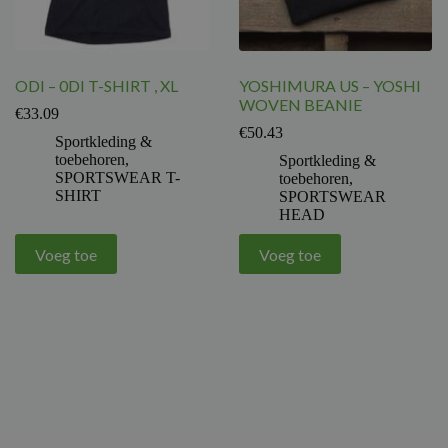
ODI – 0DI T-SHIRT , XL
YOSHIMURA US – YOSHI
WOVEN BEANIE
€
33.09
€
50.43
Sportkleding &
toebehoren
,
Sportkleding &
SPORTSWEAR T-
toebehoren
,
SHIRT
SPORTSWEAR
HEAD
Voeg toe
Voeg toe