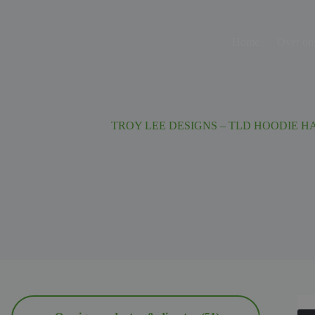
Ga
naar
de
Home
Over on
inhoud
TROY LEE DESIGNS – TLD HOODIE HA