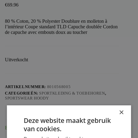
€
69.96
80 % Coton, 20 % Polyester Doublure en molleton à
l’intérieur Coupe standard TLD Capuche doublée Cordon
de capuche avec embouts doux au toucher
Uitverkocht
ARTIKELNUMMER:
8010568005
CATEGORIEËN:
SPORTKLEDING & TOEBEHOREN
,
SPORTSWEAR HOODY
×
Deze website maakt gebruik
van cookies.
Beschrijving