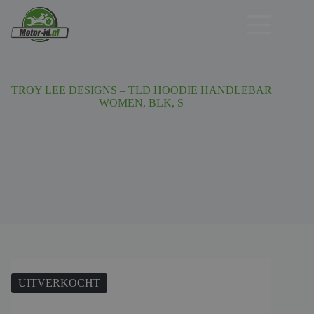
Ga
naar
de
inhoud
TROY LEE DESIGNS – TLD HOODIE HANDLEBAR
WOMEN, BLK, S
UITVERKOCHT