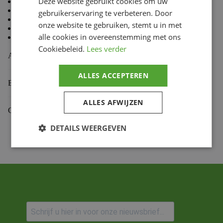
Deze website gebruikt cookies om uw
80 % Coton, 20 % Polyester
Doublure en molleton à l’intérieur
gebruikerservaring te verbeteren. Door
Coupe standard TLD
onze website te gebruiken, stemt u in met
Capuche doublée
alle cookies in overeenstemming met ons
Cordon de capuche avec embouts doux au toucher
Cookiebeleid.
Lees verder
Aanvullende informatie
ALLES ACCEPTEREN
Beoordelingen (0)
ALLES AFWIJZEN
Gekoppelde Motoren
DETAILS WEERGEVEN