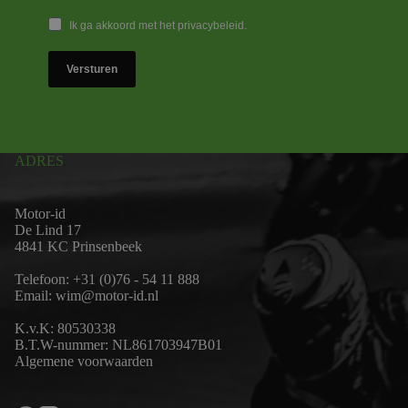
Ik ga akkoord met het privacybeleid.
Versturen
ADRES
Motor-id
De Lind 17
4841 KC Prinsenbeek
Telefoon:
+31 (0)76 - 54 11 888
Email:
wim@motor-id.nl
K.v.K: 80530338
B.T.W-nummer: NL861703947B01
Algemene voorwaarden