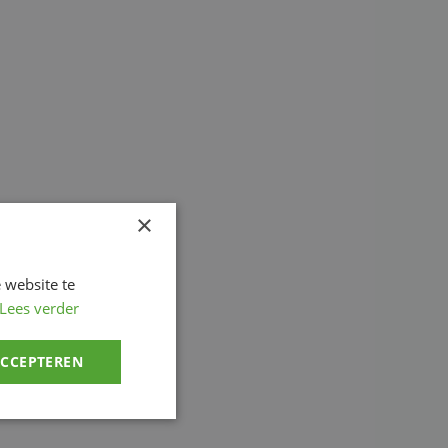
×
 website te
Lees verder
ACCEPTEREN