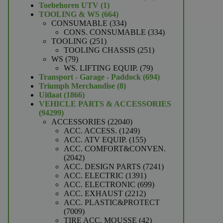
1
producten
Toebehoren UTV
1
product
664
TOOLING & WS
664
producten
334
CONSUMABLE
334
producten
334
CONS. CONSUMABLE
334
251
producten
TOOLING
251
producten
251
TOOLING CHASSIS
251
79
producten
WS
79
producten
79
WS. LIFTING EQUIP.
79
producten
694
Transport - Garage - Paddock
694
8
producten
Triumph Merchandise
8
1866
producten
Uitlaat
1866
producten
VEHICLE PARTS & ACCESSORIES
94299
94299
producten
22040
ACCESSORIES
22040
producten
1249
ACC. ACCESS.
1249
producten
155
ACC. ATV EQUIP.
155
producten
ACC. COMFORT&CONVEN.
2042
2042
producten
7241
ACC. DESIGN PARTS
7241
1391
producten
ACC. ELECTRIC
1391
producten
699
ACC. ELECTRONIC
699
2212
producten
ACC. EXHAUST
2212
producten
ACC. PLASTIC&PROTECT
7009
7009
producten
42
TIRE ACC. MOUSSE
42