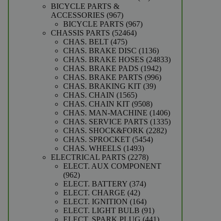
producten
BICYCLE PARTS &
967
ACCESSORIES
967
producten
967
BICYCLE PARTS
967
52464
producten
CHASSIS PARTS
52464
475
producten
CHAS. BELT
475
producten
1136
CHAS. BRAKE DISC
1136
producten
24833
CHAS. BRAKE HOSES
24833
1942
producten
CHAS. BRAKE PADS
1942
producten
996
CHAS. BRAKE PARTS
996
39
producten
CHAS. BRAKING KIT
39
1565
producten
CHAS. CHAIN
1565
producten
9508
CHAS. CHAIN KIT
9508
producten
1406
CHAS. MAN-MACHINE
1406
producten
1335
CHAS. SERVICE PARTS
1335
2282
producten
CHAS. SHOCK&FORK
2282
5454
producten
CHAS. SPROCKET
5454
1493
producten
CHAS. WHEELS
1493
producten
2278
ELECTRICAL PARTS
2278
producten
ELECT. AUX COMPONENT
962
962
producten
374
ELECT. BATTERY
374
42
producten
ELECT. CHARGE
42
producten
164
ELECT. IGNITION
164
producten
91
ELECT. LIGHT BULB
91
producten
441
ELECT. SPARK PLUG
441