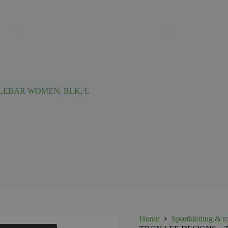
s
Onderhoud
Shop
Motor Occasions
Aanh
LEBAR WOMEN, BLK, L
Home
Sportkleding & t