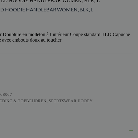
 TLD HOODIE HANDLEBAR WOMEN, BLK, L
TLD HOODIE HANDLEBAR WOMEN, BLK, L
r Doublure en molleton à l’intérieur Coupe standard TLD Capuche
 avec embouts doux au toucher
568007
EDING & TOEBEHOREN
,
SPORTSWEAR HOODY