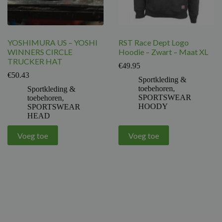
YOSHIMURA US – YOSHI
RST Race Dept Logo
WINNERS CIRCLE
Hoodie – Zwart – Maat XL
TRUCKER HAT
€
49.95
€
50.43
Sportkleding &
toebehoren
,
Sportkleding &
SPORTSWEAR
toebehoren
,
HOODY
SPORTSWEAR
HEAD
Voeg toe
Voeg toe