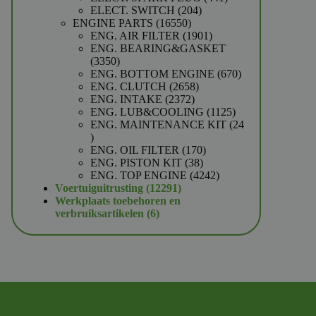
204
producten
ELECT. SWITCH
204
16550
producten
ENGINE PARTS
16550
producten
1901
ENG. AIR FILTER
1901
producten
ENG. BEARING&GASKET
3350
3350
producten
670
ENG. BOTTOM ENGINE
670
2658
producten
ENG. CLUTCH
2658
2372
producten
ENG. INTAKE
2372
producten
1125
ENG. LUB&COOLING
1125
producten
ENG. MAINTENANCE KIT
24
24
producten
170
ENG. OIL FILTER
170
38
producten
ENG. PISTON KIT
38
producten
4242
ENG. TOP ENGINE
4242
12291
producten
Voertuiguitrusting
12291
producten
Werkplaats toebehoren en
6
verbruiksartikelen
6
producten