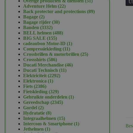
51
Overige producten & diensten
51
U
22
producten
Adventure Helm
22
producten
89
Back protector and protections
89
2
producten
Bagage
2
producten
30
Bagage rijder
30
3332
producten
Banden
3332
producten
488
BELL helmen
488
155
producten
BIG SALE
155
producten
1
cadeaubon Motor-ID
1
11
product
Compressiekleding
11
producten
25
Crossbrillen & motorbrillen
25
586
producten
Crossshirts
586
producten
46
Ducati Merchandise
46
11
producten
Ducati Technisch
11
2292
producten
Elektriciteit
2292
1
producten
Elektronica
1
2386
product
Fiets
2386
producten
329
Fietskleding
329
producten
1
Gebruikte onderdelen
1
2345
product
Gereedschap
2345
2
producten
Gordel
2
producten
8
Hydratatie
8
producten
15
Integraalhelmen
15
producten
1
Intercom & Smartphone
1
Bes
1
product
Jethelmen
1