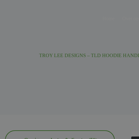
Ga
naar
de
Home
Over on
inhoud
TROY LEE DESIGNS – TLD HOODIE HAND