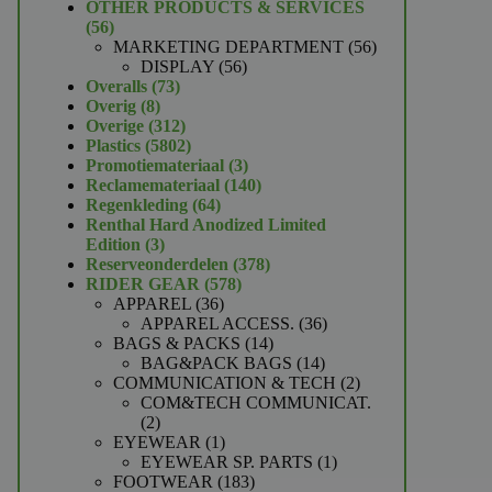
product
OTHER PRODUCTS & SERVICES
56
56
producten
56
MARKETING DEPARTMENT
56
56
producten
DISPLAY
56
73
producten
Overalls
73
8
producten
Overig
8
producten
312
Overige
312
producten
5802
Plastics
5802
producten
3
Promotiemateriaal
3
producten
140
Reclamemateriaal
140
64
producten
Regenkleding
64
producten
Renthal Hard Anodized Limited
3
Edition
3
producten
378
Reserveonderdelen
378
578
producten
RIDER GEAR
578
36
producten
APPAREL
36
producten
36
APPAREL ACCESS.
36
14
producten
BAGS & PACKS
14
producten
14
BAG&PACK BAGS
14
producten
2
COMMUNICATION & TECH
2
producten
COM&TECH COMMUNICAT.
2
2
producten
1
EYEWEAR
1
product
1
EYEWEAR SP. PARTS
1
183
product
FOOTWEAR
183