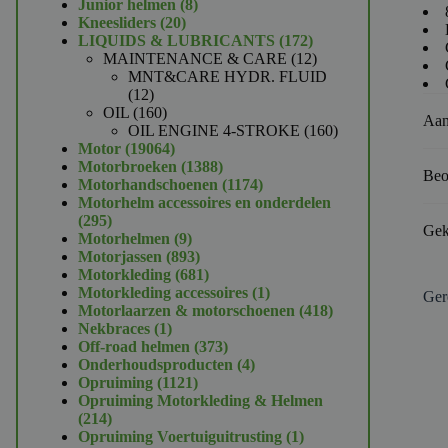
product
8
Junior helmen
8
20
producten
Kneesliders
20
producten
172
LIQUIDS & LUBRICANTS
172
producten
12
MAINTENANCE & CARE
12
producten
MNT&CARE HYDR. FLUID
12
12
producten
160
OIL
160
Aan
producten
160
OIL ENGINE 4-STROKE
160
19064
producten
Motor
19064
producten
1388
Motorbroeken
1388
Beo
producten
1174
Motorhandschoenen
1174
producten
Motorhelm accessoires en onderdelen
295
295
Gek
producten
9
Motorhelmen
9
producten
893
Motorjassen
893
producten
681
Motorkleding
681
producten
1
Motorkleding accessoires
1
Ger
product
418
Motorlaarzen & motorschoenen
418
1
producten
Nekbraces
1
product
373
Off-road helmen
373
producten
4
Onderhoudsproducten
4
1121
producten
Opruiming
1121
producten
Opruiming Motorkleding & Helmen
214
214
producten
1
Opruiming Voertuiguitrusting
1