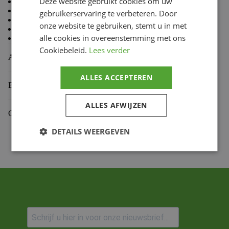
Deze website gebruikt cookies om uw
80 % Coton, 20 % Polyester
Doublure en molleton à l’intérieur
gebruikerservaring te verbeteren. Door
Coupe standard TLD
onze website te gebruiken, stemt u in met
Capuche doublée
alle cookies in overeenstemming met ons
Cordon de capuche avec embouts doux au toucher
Cookiebeleid.
Lees verder
Aanvullende informatie
ALLES ACCEPTEREN
Beoordelingen (0)
ALLES AFWIJZEN
Gekoppelde Motoren
DETAILS WEERGEVEN