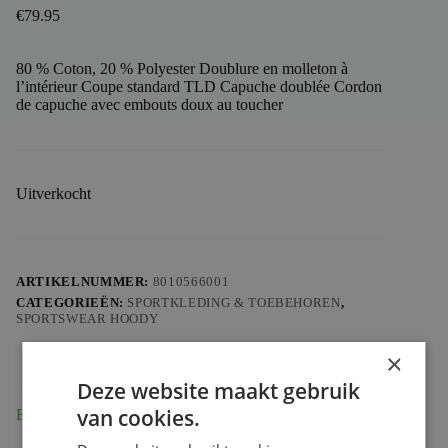
€
79.95
80 % Coton, 20 % Polyester Doublure en molleton à
l’intérieur Coupe standard TLD Capuche doublée Cordon
de capuche avec embouts doux au toucher
Uitverkocht
ARTIKELNUMMER:
8010566001
CATEGORIEËN:
SPORTKLEDING & TOEBEHOREN
,
SPORTSWEAR HOODY
×
Deze website maakt gebruik
van cookies.
Beschrijving