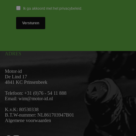
Ik ga akkoord met het privacybeleid.
Versturen
ADRES
Motor-id
De Lind 17
4841 KC Prinsenbeek
Telefoon:
+31 (0)76 - 54 11 888
Email:
wim@motor-id.nl
K.v.K: 80530338
B.T.W-nummer: NL861703947B01
Algemene voorwaarden