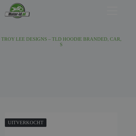
Ga
naar
de
inhoud
TROY LEE DESIGNS – TLD HOODIE BRANDED, CAR,
S
UITVERKOCHT