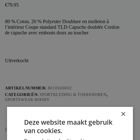
€
79.95
80 % Coton, 20 % Polyester Doublure en molleton à
l’intérieur Coupe standard TLD Capuche doublée Cordon
de capuche avec embouts doux au toucher
Uitverkocht
ARTIKELNUMMER:
8010566002
CATEGORIEËN:
SPORTKLEDING & TOEBEHOREN
,
SPORTSWEAR HOODY
×
Deze website maakt gebruik
van cookies.
Beschrijving