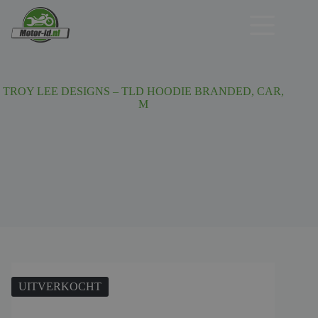
Ga
naar
de
inhoud
TROY LEE DESIGNS – TLD HOODIE BRANDED, CAR,
M
UITVERKOCHT