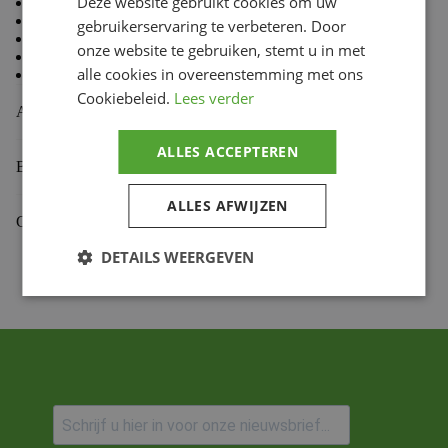
Deze website gebruikt cookies om uw
80 % Coton, 20 % Polyester
Doublure en molleton à l’intérieur
gebruikerservaring te verbeteren. Door
Coupe standard TLD
onze website te gebruiken, stemt u in met
Capuche doublée
alle cookies in overeenstemming met ons
Cordon de capuche avec embouts doux au toucher
Cookiebeleid.
Lees verder
Aanvullende informatie
ALLES ACCEPTEREN
Beoordelingen (0)
ALLES AFWIJZEN
Gekoppelde Motoren
DETAILS WEERGEVEN