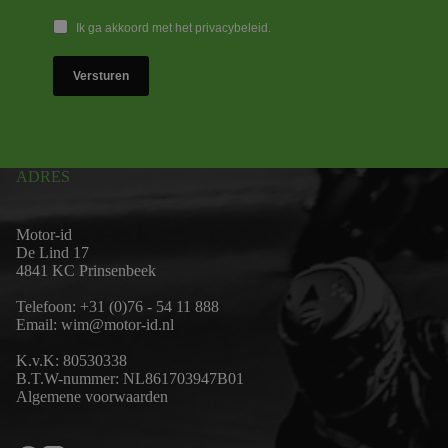
Ik ga akkoord met het privacybeleid.
Versturen
ADRES
Motor-id
De Lind 17
4841 KC Prinsenbeek
Telefoon:
+31 (0)76 - 54 11 888
Email:
wim@motor-id.nl
K.v.K: 80530338
B.T.W-nummer: NL861703947B01
Algemene voorwaarden