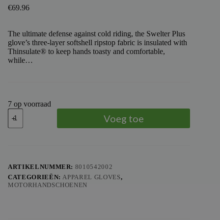
€
69.96
The ultimate defense against cold riding, the Swelter Plus
glove’s three-layer softshell ripstop fabric is insulated with
Thinsulate® to keep hands toasty and comfortable,
while…
7 op voorraad
TROY
Voeg toe
LEE
DESIGNS
-
TLD
GLOVE
SWELTER
ARTIKELNUMMER:
8010542002
PLUS
CATEGORIEËN:
APPAREL GLOVES
,
MONO,
MOTORHANDSCHOENEN
BLK,
M
aantal