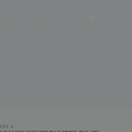
angerverhuur
Contact
Winkelwagen
VES