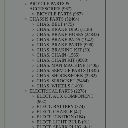
producten
BICYCLE PARTS &
967
ACCESSORIES
967
producten
967
BICYCLE PARTS
967
52464
producten
CHASSIS PARTS
52464
475
producten
CHAS. BELT
475
producten
1136
CHAS. BRAKE DISC
1136
producten
24833
CHAS. BRAKE HOSES
24833
1942
producten
CHAS. BRAKE PADS
1942
producten
996
CHAS. BRAKE PARTS
996
39
producten
CHAS. BRAKING KIT
39
1565
producten
CHAS. CHAIN
1565
producten
9508
CHAS. CHAIN KIT
9508
producten
1406
CHAS. MAN-MACHINE
1406
producten
1335
CHAS. SERVICE PARTS
1335
2282
producten
CHAS. SHOCK&FORK
2282
5454
producten
CHAS. SPROCKET
5454
1493
producten
CHAS. WHEELS
1493
producten
2278
ELECTRICAL PARTS
2278
producten
ELECT. AUX COMPONENT
962
962
producten
374
ELECT. BATTERY
374
42
producten
ELECT. CHARGE
42
producten
164
ELECT. IGNITION
164
producten
91
ELECT. LIGHT BULB
91
producten
441
ELECT. SPARK PLUG
441