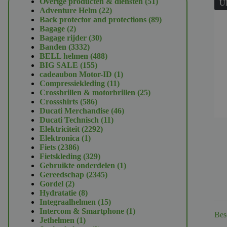
51
Overige producten & diensten
51
U
22
producten
Adventure Helm
22
producten
89
Back protector and protections
89
2
producten
Bagage
2
producten
30
Bagage rijder
30
3332
producten
Banden
3332
producten
488
BELL helmen
488
155
producten
BIG SALE
155
producten
1
cadeaubon Motor-ID
1
11
product
Compressiekleding
11
producten
25
Crossbrillen & motorbrillen
25
586
producten
Crossshirts
586
producten
46
Ducati Merchandise
46
11
producten
Ducati Technisch
11
2292
producten
Elektriciteit
2292
1
producten
Elektronica
1
2386
product
Fiets
2386
producten
329
Fietskleding
329
producten
1
Gebruikte onderdelen
1
2345
product
Gereedschap
2345
2
producten
Gordel
2
producten
8
Hydratatie
8
producten
15
Integraalhelmen
15
producten
1
Intercom & Smartphone
1
Bes
1
product
Jethelmen
1