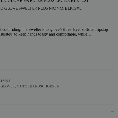
 TLD GLOVE SWELTER PLUS MONO, BLK, 2XL
LD GLOVE SWELTER PLUS MONO, BLK, 2XL
 cold riding, the Swelter Plus glove’s three-layer softshell ripstop
insulate® to keep hands toasty and comfortable, while…
542005
 GLOVES
,
MOTORHANDSCHOENEN