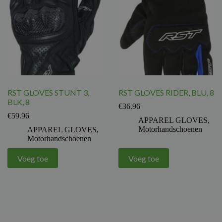
RST GLOVES STUNT 3,
RST GLOVES RIDER, BLU, 8
BLK, 8
€
36.96
€
59.96
APPAREL GLOVES
,
Motorhandschoenen
APPAREL GLOVES
,
Motorhandschoenen
Voeg toe
Voeg toe