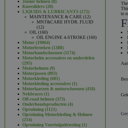
product
8
Junior helmen
8
The 
20
producten
Kneesliders
20
Thin
producten
172
LIQUIDS & LUBRICANTS
172
to 
producten
12
MAINTENANCE & CARE
12
F
producten
MNT&CARE HYDR. FLUID
12
12
producten
160
OIL
160
producten
160
OIL ENGINE 4-STROKE
160
19064
producten
Motor
19064
producten
1388
Motorbroeken
1388
producten
1174
Motorhandschoenen
1174
producten
Motorhelm accessoires en onderdelen
295
295
Aan
producten
9
Motorhelmen
9
producten
893
Motorjassen
893
producten
681
Motorkleding
681
Beo
producten
1
Motorkleding accessoires
1
product
418
Motorlaarzen & motorschoenen
418
1
producten
Nekbraces
1
Gek
product
373
Off-road helmen
373
producten
4
Onderhoudsproducten
4
1121
producten
Opruiming
1121
Ger
producten
Opruiming Motorkleding & Helmen
214
214
producten
1
Opruiming Voertuiguitrusting
1