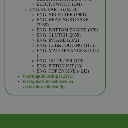
204
producten
ELECT. SWITCH
204
16550
producten
ENGINE PARTS
16550
producten
1901
ENG. AIR FILTER
1901
producten
ENG. BEARING&GASKET
3350
3350
producten
670
ENG. BOTTOM ENGINE
670
2658
producten
ENG. CLUTCH
2658
2372
producten
ENG. INTAKE
2372
producten
1125
ENG. LUB&COOLING
1125
producten
ENG. MAINTENANCE KIT
24
24
producten
170
ENG. OIL FILTER
170
38
producten
ENG. PISTON KIT
38
producten
4242
ENG. TOP ENGINE
4242
12291
producten
Voertuiguitrusting
12291
producten
Werkplaats toebehoren en
6
verbruiksartikelen
6
producten