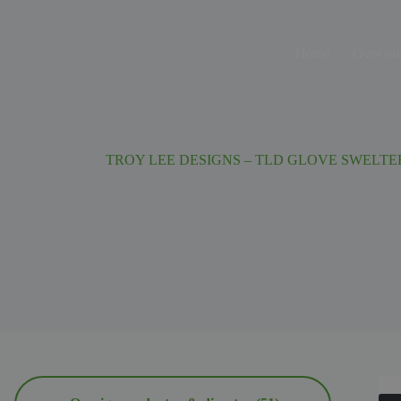
Ga
naar
de
Home
Over on
inhoud
TROY LEE DESIGNS – TLD GLOVE SWELTE