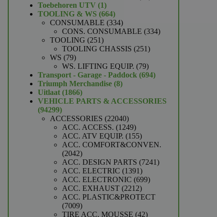
1
producten
Toebehoren UTV
1
product
664
TOOLING & WS
664
producten
334
CONSUMABLE
334
producten
334
CONS. CONSUMABLE
334
251
producten
TOOLING
251
producten
251
TOOLING CHASSIS
251
79
producten
WS
79
producten
79
WS. LIFTING EQUIP.
79
producten
694
Transport - Garage - Paddock
694
8
producten
Triumph Merchandise
8
1866
producten
Uitlaat
1866
producten
VEHICLE PARTS & ACCESSORIES
94299
94299
producten
22040
ACCESSORIES
22040
producten
1249
ACC. ACCESS.
1249
producten
155
ACC. ATV EQUIP.
155
producten
ACC. COMFORT&CONVEN.
2042
2042
producten
7241
ACC. DESIGN PARTS
7241
1391
producten
ACC. ELECTRIC
1391
producten
699
ACC. ELECTRONIC
699
2212
producten
ACC. EXHAUST
2212
producten
ACC. PLASTIC&PROTECT
7009
7009
producten
42
TIRE ACC. MOUSSE
42