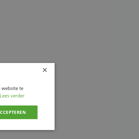
×
 website te
Lees verder
ACCEPTEREN