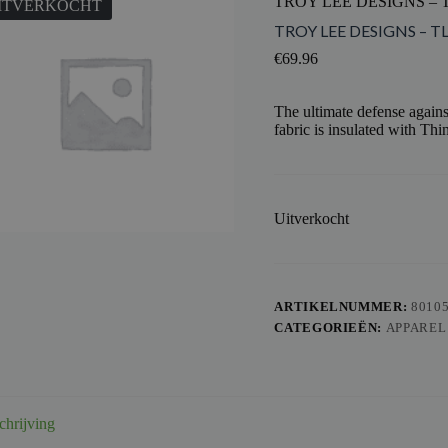
TROY LEE DESIGNS –
ITVERKOCHT
TROY LEE DESIGNS – T
€
69.96
The ultimate defense against
fabric is insulated with Th
Uitverkocht
ARTIKELNUMMER:
8010
CATEGORIEËN:
APPAREL
chrijving