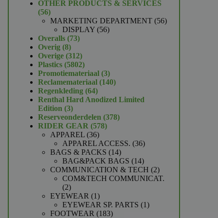
product
OTHER PRODUCTS & SERVICES
56
56
producten
56
MARKETING DEPARTMENT
56
56
producten
DISPLAY
56
73
producten
Overalls
73
8
producten
Overig
8
producten
312
Overige
312
producten
5802
Plastics
5802
producten
3
Promotiemateriaal
3
producten
140
Reclamemateriaal
140
64
producten
Regenkleding
64
producten
Renthal Hard Anodized Limited
3
Edition
3
producten
378
Reserveonderdelen
378
578
producten
RIDER GEAR
578
36
producten
APPAREL
36
producten
36
APPAREL ACCESS.
36
14
producten
BAGS & PACKS
14
producten
14
BAG&PACK BAGS
14
producten
2
COMMUNICATION & TECH
2
producten
COM&TECH COMMUNICAT.
2
2
producten
1
EYEWEAR
1
product
1
EYEWEAR SP. PARTS
1
183
product
FOOTWEAR
183