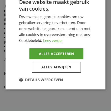
Deze website maakt gebruik
The GP Pro glove strikes a proper balance of bar feel,
van cookies.
comfort, and protection.
The single-layer palm features
laser perforation for ventilation. The index finger and
Deze website gebruikt cookies om uw
thumb panels are touchscreen-compatible while a TPR
gebruikerservaring te verbeteren. Door
index finger adds protection from roost.
onze website te gebruiken, stemt u in met
Single layer palm with mapped laser hole perforation
Neoprene cuff provides added comfort and secure fit
alle cookies in overeenstemming met ons
Conductive index finger and thumb fingertip panels
Cookiebeleid.
Lees verder
provide touchscreen compatibility
TPR index finger for protection
Silicone printed fingertips for improved lever grip
ALLES ACCEPTEREN
Aanvullende informatie
ALLES AFWIJZEN
Beoordelingen (0)
DETAILS WEERGEVEN
Gekoppelde Motoren